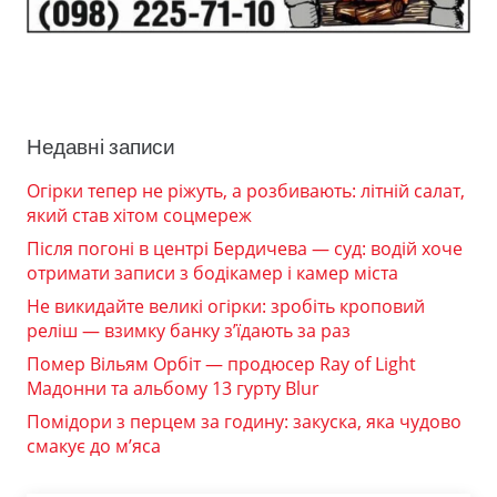
Недавні записи
Огірки тепер не ріжуть, а розбивають: літній салат,
який став хітом соцмереж
Після погоні в центрі Бердичева — суд: водій хоче
отримати записи з бодікамер і камер міста
Не викидайте великі огірки: зробіть кроповий
реліш — взимку банку з’їдають за раз
Помер Вільям Орбіт — продюсер Ray of Light
Мадонни та альбому 13 гурту Blur
Помідори з перцем за годину: закуска, яка чудово
смакує до м’яса