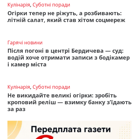
Кулінарія
,
Суботні поради
Огірки тепер не ріжуть, а розбивають:
літній салат, який став хітом соцмереж
Гарячі новини
Після погоні в центрі Бердичева — суд:
водій хоче отримати записи з бодікамер
і камер міста
Кулінарія
,
Суботні поради
Не викидайте великі огірки: зробіть
кроповий реліш — взимку банку з’їдають
за раз