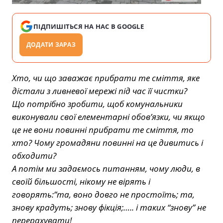
ПІДПИШІТЬСЯ НА НАС В GOOGLE
ДОДАТИ ЗАРАЗ
Хто, чи що заважає прибрати те сміття, яке
дістали з ливневої мережі під час її чистки?
Що потрібно зробити, щоб комунальники
виконували свої елементарні обов’язки, чи якщо
це не вони повинні прибрати те сміття, то
хто? Чому громадяни повинні на це дивитись і
обходити?
А потім ми задаємось питанням, чому люди, в
своїй більшості, нікому не вірять і
говорять:”та, воно довго не простоїть; та,
знову крадуть; знову фікція;….. і таких “знову” не
перерахувати!