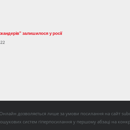
Іскандерів” залишилося у росії
022
Онлайн дозволяється лише за умови посилання на сайт subo
пошукових систем гіперпосилання у першому абзаці на конк