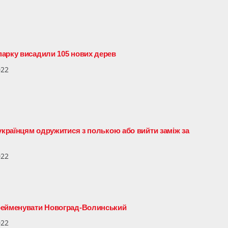
парку висадили 105 нових дерев
022
українцям одружитися з полькою або вийти заміж за
022
рейменувати Новоград-Волинський
022