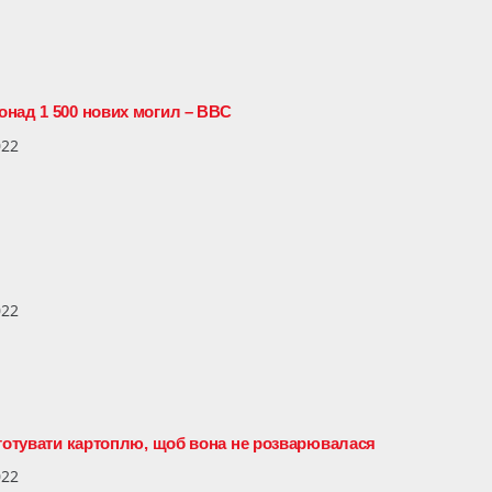
над 1 500 нових могил – ВВС
022
022
 готувати картоплю, щоб вона не розварювалася
022