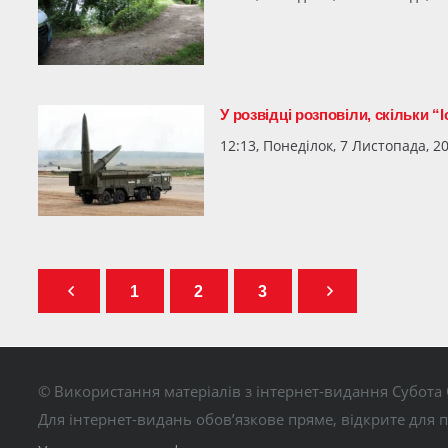
У розвідці розповіли, скільки “
12:13, Понеділок, 7 Листопада, 2
1
2
3
© Використання матеріалів з інтернет-видання Субота 
Для інтернет-видань обов’язкове пряме, відкрите для 