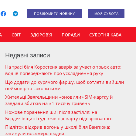
ПОВІДОМИТИ НОВИНУ
МОЯ СУБОТА
А
СВІТ
ЗДОРОВ’Я
ПОРАДИ
СУБОТНЯ КАВА
Недавні записи
На трасі біля Коростеня аварія за участю трьох авто:
водіїв попереджають про ускладнення руху
Що додати до курячого фаршу, щоб котлети вийшли
неймовірно соковитими
Жительці Звягельщини «оновили» SIM-картку й
завдали збитків на 31 тисячу гривень
Ножове поранення шиї після застілля: на
Бердичівщині суд взяв під варту підозрюваного
Підліток відкрив вогонь у школі біля Бангкока:
загинули восьмеро людей