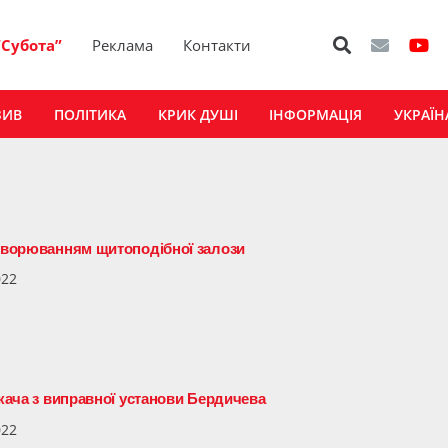
“Субота”
Реклама
Контакти
ЗИВ
ПОЛІТИКА
КРИК ДУШІ
ІНФОРМАЦІЯ
УКРАЇН
ахворюванням щитоподібної залози
022
ікача з виправної установи Бердичева
022