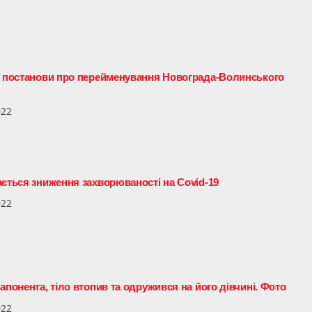
и постанови про перейменування Новограда-Волинського
022
ається зниження захворюваності на Covid-19
022
апонента, тіло втопив та одружився на його дівчині. Фото
022