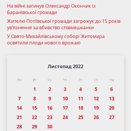
На війні загинув Олександр Окончик із
Баранівської громади
Жителю Потіївської громади загрожує до 15 років
ув’язнення за вбивство співмешканки
У Свято-Михайлівському соборі Житомира
освятили плоди нового врожаю
Листопад 2022
Пн
Вт
Ср
Чт
Пт
Сб
Нд
1
2
3
4
5
6
7
8
9
10
11
12
13
14
15
16
17
18
19
20
21
22
23
24
25
26
27
28
29
30