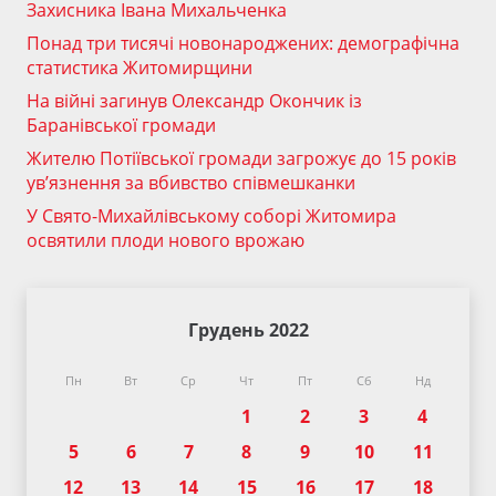
Захисника Івана Михальченка
Понад три тисячі новонароджених: демографічна
статистика Житомирщини
На війні загинув Олександр Окончик із
Баранівської громади
Жителю Потіївської громади загрожує до 15 років
ув’язнення за вбивство співмешканки
У Свято-Михайлівському соборі Житомира
освятили плоди нового врожаю
Грудень 2022
Пн
Вт
Ср
Чт
Пт
Сб
Нд
1
2
3
4
5
6
7
8
9
10
11
12
13
14
15
16
17
18