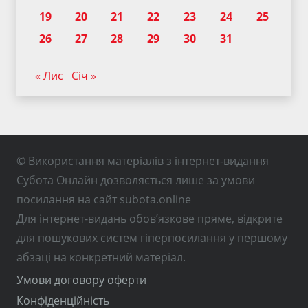
19
20
21
22
23
24
25
26
27
28
29
30
31
« Лис
Січ »
© Використання матеріалів з інтернет-видання
Субота Онлайн дозволяється лише за умови
посилання на сайт subota.online
Для інтернет-видань обов’язкове пряме, відкрите
для пошукових систем гіперпосилання у першому
абзаці на конкретний матеріал.
Умови договору оферти
Конфіденційність