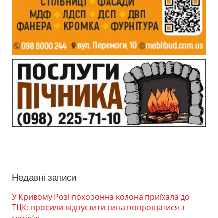
Недавні записи
У Кривому Розі похоронна колона приїхала до
ТЦК: просили відпустити сина попрощатися з
матір’ю