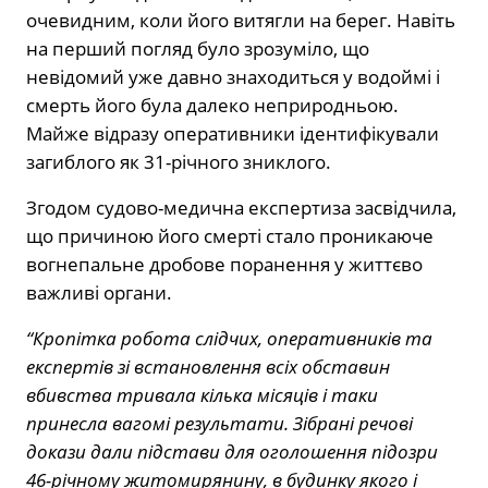
очевидним, коли його витягли на берег. Навіть
на перший погляд було зрозуміло, що
невідомий уже давно знаходиться у водоймі і
смерть його була далеко неприродньою.
Майже відразу оперативники ідентифікували
загиблого як 31-річного зниклого.
Згодом судово-медична експертиза засвідчила,
що причиною його смерті стало проникаюче
вогнепальне дробове поранення у життєво
важливі органи.
“Кропітка робота слідчих, оперативників та
експертів зі встановлення всіх обставин
вбивства тривала кілька місяців і таки
принесла вагомі результати. Зібрані речові
докази дали підстави для оголошення підозри
46-річному житомирянину, в будинку якого і