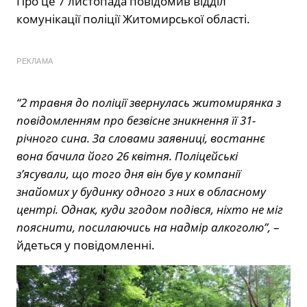
Про це 7 листопада повідомив відділ
комунікації поліції Житомирської області.
РЕКЛАМА
“2 травня до поліції звернулась житомирянка з
повідомленням про безвісне зникнення її 31-
річного сина. За словами заявниці, востаннє
вона бачила його 26 квітня. Поліцейські
з’ясували, що того дня він був у компанії
знайомих у будинку одного з них в обласному
центрі. Однак, куди згодом подівся, ніхто не міг
пояснити, посилаючись на надмір алкоголю”,
–
йдеться у повідомленні.