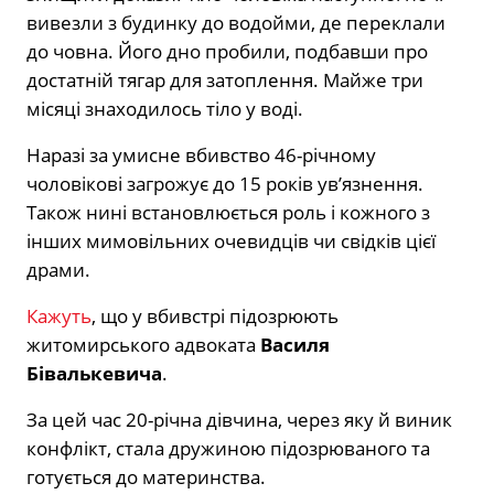
вивезли з будинку до водойми, де переклали
до човна. Його дно пробили, подбавши про
достатній тягар для затоплення. Майже три
місяці знаходилось тіло у воді.
Наразі за умисне вбивство 46-річному
чоловікові загрожує до 15 років ув’язнення.
Також нині встановлюється роль і кожного з
інших мимовільних очевидців чи свідків цієї
драми.
Кажуть
, що у вбивстрі підозрюють
житомирського адвоката
Василя
Бівалькевича
.
За цей час 20-річна дівчина, через яку й виник
конфлікт, стала дружиною підозрюваного та
готується до материнства.