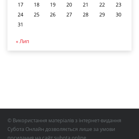
17
18
19
20
21
22
23
24
25
26
27
28
29
30
31
« Лип
© Використання матеріалів з інтернет-видання
Субота Онлайн дозволяється лише за умови
посилання на сайт subota.online