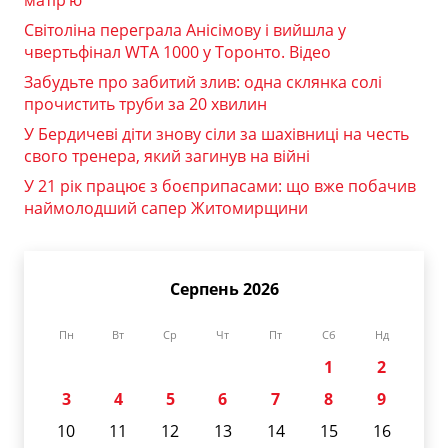
Світоліна переграла Анісімову і вийшла у
чвертьфінал WTA 1000 у Торонто. Відео
Забудьте про забитий злив: одна склянка солі
прочистить труби за 20 хвилин
У Бердичеві діти знову сіли за шахівниці на честь
свого тренера, який загинув на війні
У 21 рік працює з боєприпасами: що вже побачив
наймолодший сапер Житомирщини
Серпень 2026
Пн
Вт
Ср
Чт
Пт
Сб
Нд
1
2
3
4
5
6
7
8
9
10
11
12
13
14
15
16