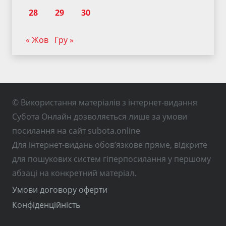
28
29
30
« Жов
Гру »
© Використання матеріалів з інтернет-видання
Субота Онлайн дозволяється лише за умови
посилання на сайт subota.online
Для інтернет-видань обов’язкове пряме, відкрите
для пошукових систем гіперпосилання у першому
абзаці на конкретний матеріал.
Умови договору оферти
Конфіденційність