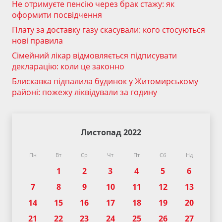
Не отримуєте пенсію через брак стажу: як
оформити посвідчення
Плату за доставку газу скасували: кого стосуються
нові правила
Сімейний лікар відмовляється підписувати
декларацію: коли це законно
Блискавка підпалила будинок у Житомирському
районі: пожежу ліквідували за годину
Листопад 2022
Пн
Вт
Ср
Чт
Пт
Сб
Нд
1
2
3
4
5
6
7
8
9
10
11
12
13
14
15
16
17
18
19
20
21
22
23
24
25
26
27