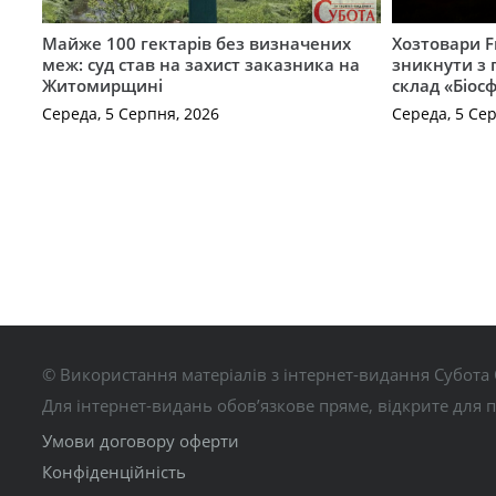
Майже 100 гектарів без визначених
Хозтовари 
меж: суд став на захист заказника на
зникнути з 
Житомирщині
склад «Біосф
Середа, 5 Серпня, 2026
Середа, 5 Се
© Використання матеріалів з інтернет-видання Субота 
Для інтернет-видань обов’язкове пряме, відкрите для 
Умови договору оферти
Конфіденційність