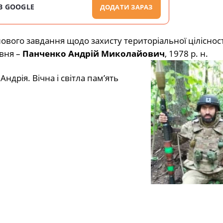
В GOOGLE
ДОДАТИ ЗАРАЗ
вого завдання щодо захисту територіальної цілісност
вня –
Панченко Андрій Миколайович
, 1978 р. н.
дрія. Вічна і світла пам’ять