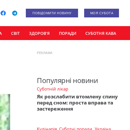
ПОВІДОМИТИ НОВИНУ
МОЯ СУБОТА
А
СВІТ
ЗДОРОВ’Я
ПОРАДИ
СУБОТНЯ КАВА
РЕКЛАМА
Популярні новини
Суботній лікар
Як розслабити втомлену спину
перед сном: проста вправа та
застереження
Кулінарія
,
Суботні поради
,
Україна