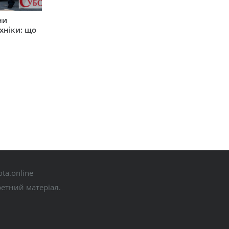
ни
хніки: що
ta.online
ретний матеріал.