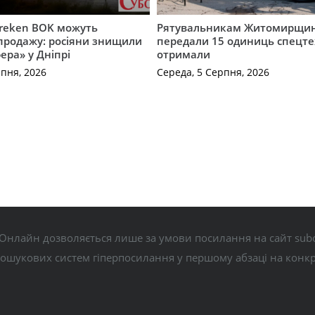
Freken BOK можуть
Рятувальникам Житомирщи
продажу: росіяни знищили
передали 15 одиниць спецте
ера» у Дніпрі
отримали
рпня, 2026
Середа, 5 Серпня, 2026
Онлайн дозволяється лише за умови посилання на сайт subo
пошукових систем гіперпосилання у першому абзаці на конк