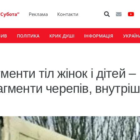
“Субота”
Реклама
Контакти
ЗИВ
ПОЛІТИКА
КРИК ДУШІ
ІНФОРМАЦІЯ
УКРАЇН
енти тіл жінок і дітей –
агменти черепів, внутріш