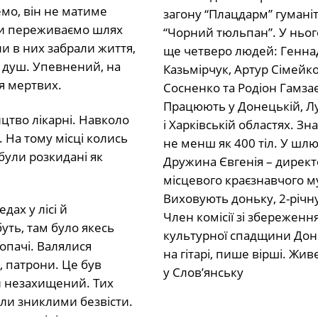
мо, він не матиме
Ми переживаємо шлях
и в них забрали життя,
 душ. Упевнений, на
ля мертвих.
цтво лікарні. Навколо
. На тому місці колись
були розкидані як
дах у лісі й
уть, там було якесь
опачі. Валялися
, патрони. Це був
ий незахищений. Тих
али зниклими безвісти.