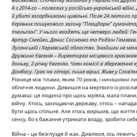
А з 2014-го – полеглих у російсько-українській війні
й убиті загарбниками цивільні. Після 24 лютого пр
Керівник пошукового загону “Плацдарм” гуманітар
тюльпан”. У нього входять ще четверо людей: Ген
Артур Сімейко, Денис Сосненко та Родіон Гамзаєв
Луганській і Харківській областях. Знайшли не менш
Дружина Євгенія – директорка місцевого краєзна
доньку, 2-річну Євгенію. Член комісії зі збереженн
Донбасу. Грає на гітарі, пише вірші. Живе у Слов’я
Різниця між тілами, яким 70 років, і нинішніми 
обличчя людини. Дивишся на мертвого із розсл
думаєш: ця людина про щось мріяла, мала плани,
війну. Хтось, захищаючи державу, хтось – напад
бути щось спільне. Але хтось вирішив, що життя 
сенсу, бо є бажання утримати владу, зробити се
Війна – це безглуздя й жах. Дивлюся, ось лежить 