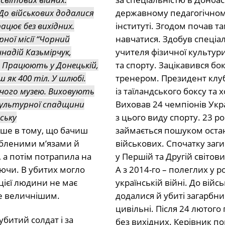
. До військових додалися
ацює без вихідних.
ної місії “Чорний
надій Казьмірчук,
. Працюють у Донецькій,
 як 400 тіл. У шлюбі.
вчого музею. Виховують
я культурної спадщини
нську
лише в тому, що бачиш
абленими м’язами й
 а потім потрапила на
аючи. В убитих могло
цієї людини не має
бе величнішим.
убитий солдат і за