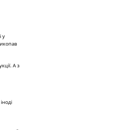
 у
Викопав
ції. А з
іноді