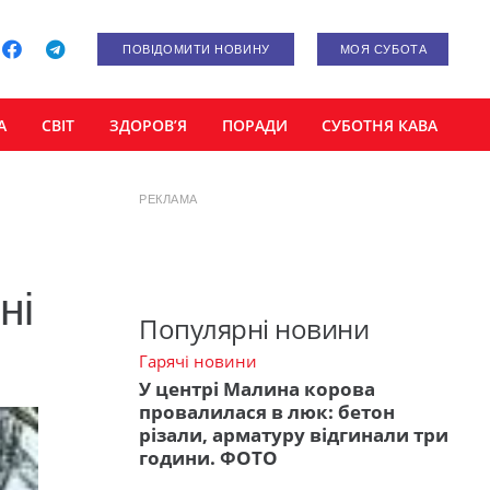
ПОВІДОМИТИ НОВИНУ
МОЯ СУБОТА
А
СВІТ
ЗДОРОВ’Я
ПОРАДИ
СУБОТНЯ КАВА
РЕКЛАМА
ні
Популярні новини
Гарячі новини
У центрі Малина корова
провалилася в люк: бетон
різали, арматуру відгинали три
години. ФОТО