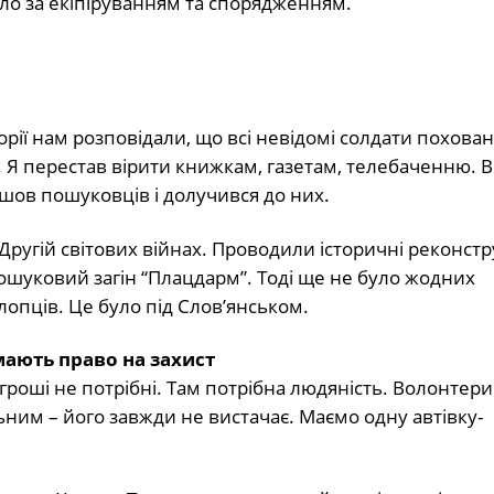
уло за екіпіруванням та спорядженням.
орії нам розповідали, що всі невідомі солдати поховані
 Я перестав вірити книжкам, газетам, телебаченню. 
йшов пошуковців і долучився до них.
ругій світових війнах. Проводили історичні реконструк
пошуковий загін “Плацдарм”. Тоді ще не було жодних
опців. Це було під Слов’янськом.
мають право на захист
 гроші не потрібні. Там потрібна людяність. Волонтери 
льним – його завжди не вистачає. Маємо одну автівку-