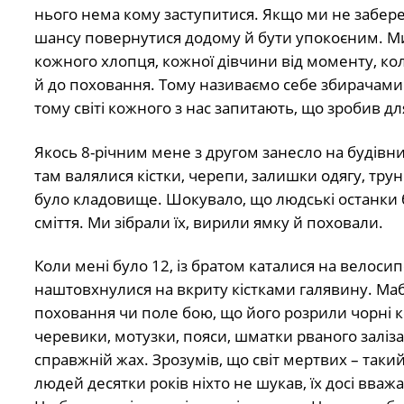
нього нема кому заступитися. Якщо ми не забере
шансу повернутися додому й бути упокоєним. 
кожного хлопця, кожної дівчини від моменту, кол
й до поховання. Тому називаємо себе збирачами
тому світі кожного з нас запитають, що зробив д
Якось 8-річним мене з другом занесло на будівни
там валялися кістки, черепи, залишки одягу, трун
було кладовище. Шокувало, що людські останки 
сміття. Ми зібрали їх, вирили ямку й поховали.
Коли мені було 12, із братом каталися на велосипе
наштовхнулися на вкриту кістками галявину. Маб
поховання чи поле бою, що його розрили чорні к
черевики, мотузки, пояси, шматки рваного заліза
справжній жах. Зрозумів, що світ мертвих – так
людей десятки років ніхто не шукав, їх досі вваж