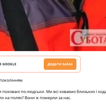
В GOOGLE
ДОДАТИ ЗАРАЗ
 поколінням
и поховані по-людськи. Ми всі ховаємо близьких і ход
ти на полях? Вони ж померли за нас.