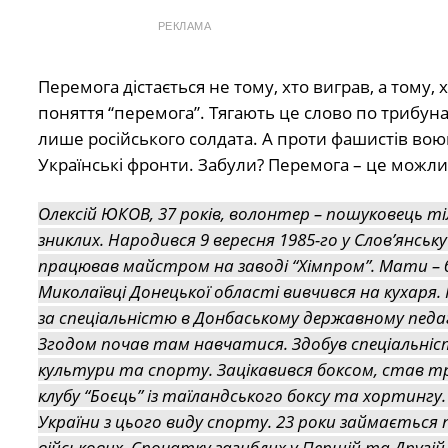
РЕКЛАМА
Перемога дістається не тому, хто виграв, а тому,
поняття “перемога”. Тягають це слово по трибун
лише російського солдата. А проти фашистів воюва
Українські фронти. Забули? Перемога – це можл
Олексій ЮКОВ, 37 років, волонтер – пошуковець тіл
зниклих. Народився 9 вересня 1985-го у Слов’янськ
працював майстром на заводі “Хімпром”. Мати – 
Миколаївці Донецької області вивчився на кухаря
за спеціальністю в Донбаському державному педа
Згодом почав там навчатися. Здобув спеціальніс
культури та спорту. Зацікавився боксом, став т
клубу “Боєць” із таїландського боксу та хортингу.
України з цього виду спорту. 23 роки займається
військових. Спочатку загиблих у Першій та Другій 