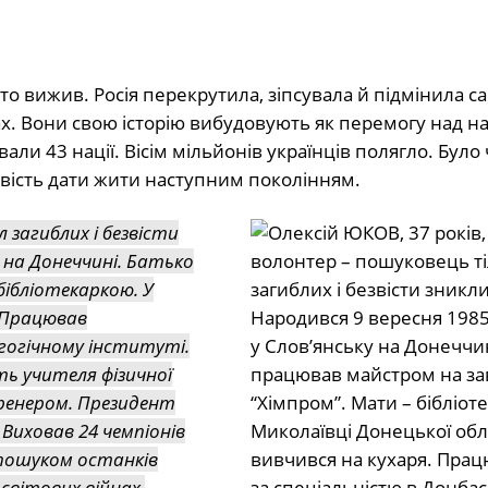
 хто вижив. Росія перекрутила, зіпсувала й підмінила с
ах. Вони свою історію вибудовують як перемогу над 
ли 43 нації. Вісім мільйонів українців полягло. Було
ивість дати жити наступним поколінням.
 загиблих і безвісти
у на Донеччині. Батько
бібліотекаркою. У
. Працював
гогічному інституті.
ть учителя фізичної
ренером. Президент
 Виховав 24 чемпіонів
 пошуком останків
світових війнах.