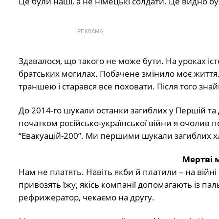
Це були наші, а не німецькі солдати. Це видно б
РЕКЛАМА
Здавалося, що такого не може бути. На уроках іст
братських могилах. Побачене змінило моє життя.
траншею і старався все поховати. Після того зна
До 2014-го шукали останки загиблих у Першій та Д
початком російсько-української війни я очолив 
“Евакуацій-200”. Ми першими шукали загиблих хл
Мертві 
Нам не платять. Навіть якби й платили – на війні
привозять їжу, якісь компанії допомагають із па
рефрижератор, чекаємо на другу.