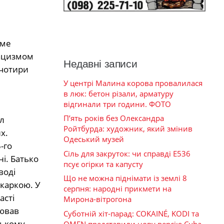
аме
нацизмом
Недавні записи
 чотири
У центрі Малина корова провалилася
в люк: бетон різали, арматуру
відгинали три години. ФОТО
П’ять років без Олександра
Ройтбурда: художник, який змінив
Одеський музей
Сіль для закруток: чи справді Е536
псує огірки та капусту
Що не можна піднімати із землі 8
серпня: народні прикмети на
Мирона-вітрогона
Суботній хіт-парад: COKAINÉ, KODI та
OMEN представили нову версію Cuba