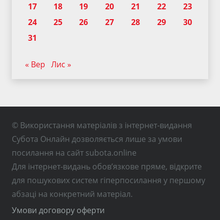
17
18
19
20
21
22
23
24
25
26
27
28
29
30
31
« Вер
Лис »
© Використання матеріалів з інтернет-видання
Субота Онлайн дозволяється лише за умови
посилання на сайт subota.online
Для інтернет-видань обов’язкове пряме, відкрите
для пошукових систем гіперпосилання у першому
абзаці на конкретний матеріал.
Умови договору оферти