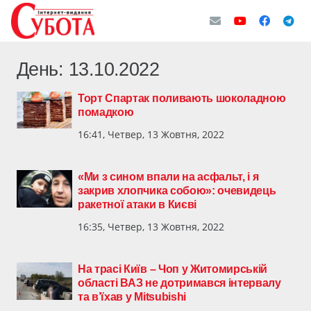
День:
13.10.2022
Торт Спартак поливають шоколадною
помадкою
16:41, Четвер, 13 Жовтня, 2022
«Ми з сином впали на асфальт, і я
закрив хлопчика собою»: очевидець
ракетної атаки в Києві
16:35, Четвер, 13 Жовтня, 2022
На трасі Київ – Чоп у Житомирській
області ВАЗ не дотримався інтервалу
та в’їхав у Mitsubishi