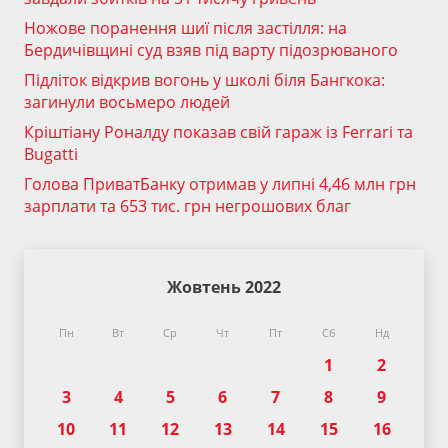
Ножове поранення шиї після застілля: на
Бердичівщині суд взяв під варту підозрюваного
Підліток відкрив вогонь у школі біля Бангкока:
загинули восьмеро людей
Кріштіану Роналду показав свій гараж із Ferrari та
Bugatti
Голова ПриватБанку отримав у липні 4,46 млн грн
зарплати та 653 тис. грн негрошових благ
Жовтень 2022
Пн
Вт
Ср
Чт
Пт
Сб
Нд
1
2
3
4
5
6
7
8
9
10
11
12
13
14
15
16