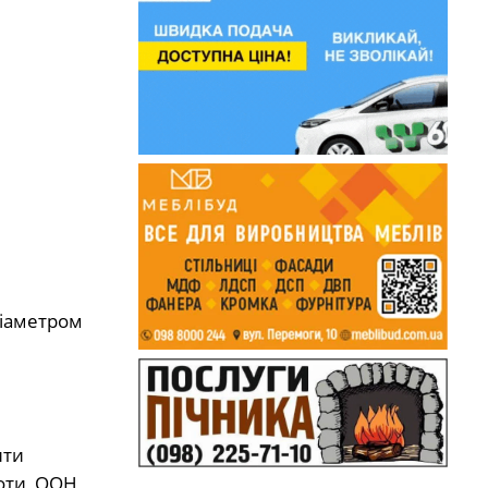
діаметром
ити
ноти, ООН