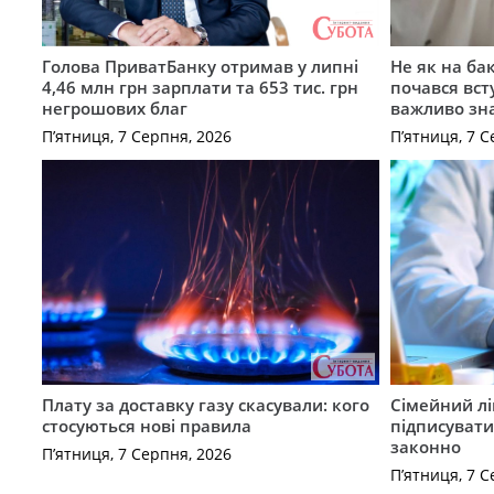
Голова ПриватБанку отримав у липні
Не як на ба
4,46 млн грн зарплати та 653 тис. грн
почався вст
негрошових благ
важливо зн
П’ятниця, 7 Серпня, 2026
П’ятниця, 7 С
Плату за доставку газу скасували: кого
Сімейний лі
стосуються нові правила
підписувати
законно
П’ятниця, 7 Серпня, 2026
П’ятниця, 7 С