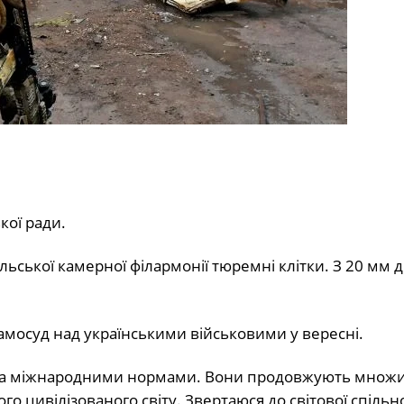
кої ради.
ольської камерної філармонії тюремні клітки. З 20 мм 
самосуд над українськими військовими у вересні.
сіма міжнародними нормами. Вони продовжують множ
го цивілізованого світу. Звертаюся до світової спіль