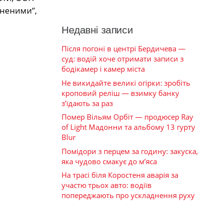
оненими”,
Недавні записи
Після погоні в центрі Бердичева —
суд: водій хоче отримати записи з
бодікамер і камер міста
Не викидайте великі огірки: зробіть
кроповий реліш — взимку банку
з’їдають за раз
Помер Вільям Орбіт — продюсер Ray
of Light Мадонни та альбому 13 гурту
Blur
Помідори з перцем за годину: закуска,
яка чудово смакує до м’яса
На трасі біля Коростеня аварія за
участю трьох авто: водіїв
попереджають про ускладнення руху