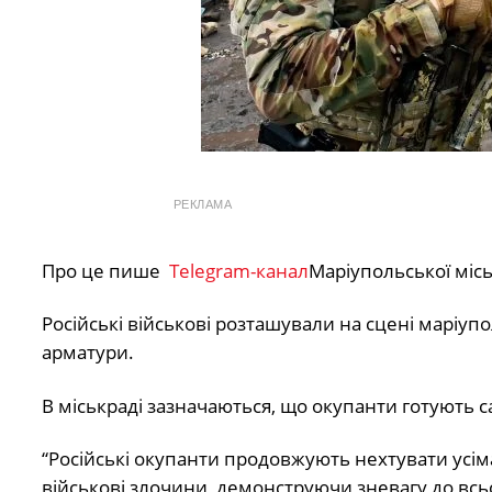
РЕКЛАМА
Про це пише
Telegram-канал
Маріупольської місь
Російські військові розташували на сцені маріуп
арматури.
В міськраді зазначаються, що окупанти готують 
“Російські окупанти продовжують нехтувати у
військові злочини, демонструючи зневагу до всьо