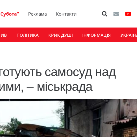
“Субота”
Реклама
Контакти
ЗИВ
ПОЛІТИКА
КРИК ДУШІ
ІНФОРМАЦІЯ
УКРАЇН
 готують самосуд над
ими, – міськрада