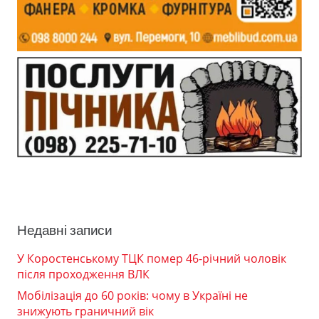
Недавні записи
У Коростенському ТЦК помер 46-річний чоловік
після проходження ВЛК
Мобілізація до 60 років: чому в Україні не
знижують граничний вік