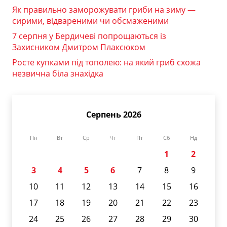
Як правильно заморожувати гриби на зиму —
сирими, відвареними чи обсмаженими
7 серпня у Бердичеві попрощаються із
Захисником Дмитром Плаксюком
Росте купками під тополею: на який гриб схожа
незвична біла знахідка
Серпень 2026
Пн
Вт
Ср
Чт
Пт
Сб
Нд
1
2
3
4
5
6
7
8
9
10
11
12
13
14
15
16
17
18
19
20
21
22
23
24
25
26
27
28
29
30