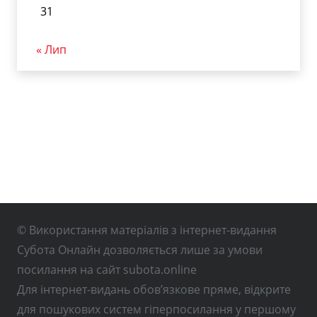
31
« Лип
© Використання матеріалів з інтернет-видання
Субота Онлайн дозволяється лише за умови
посилання на сайт subota.online
Для інтернет-видань обов’язкове пряме, відкрите
для пошукових систем гіперпосилання у першому