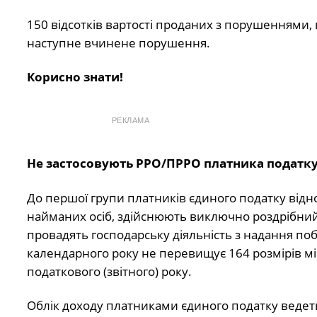
150 відсотків вартості проданих з порушеннями, 
наступне вчинене порушення.
Корисно знати!
РЕКЛАМА
Не застосовують РРО/ПРРО платника податку 
До першої групи платників єдиного податку відн
найманих осіб, здійснюють виключно роздрібний 
провадять господарську діяльність з надання по
календарного року не перевищує 164 розмірів мін
податкового (звітного) року.
Облік доходу платниками єдиного податку ведетьс