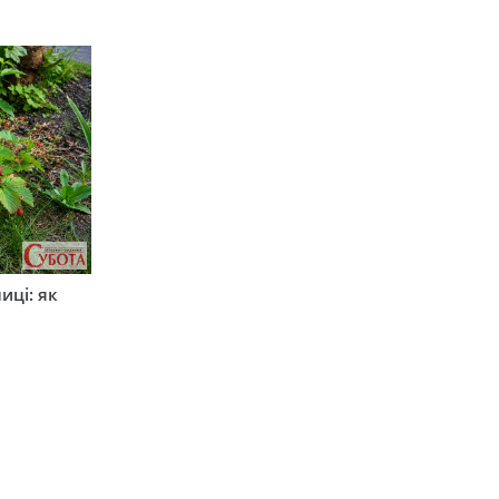
иці: як