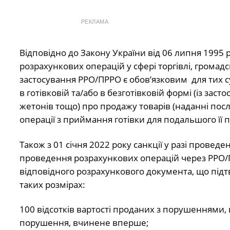
РЕКЛАМА
Відповідно до Закону України від 06 липня 1995 
розрахункових операцій у сфері торгівлі, громад
застосування РРО/ПРРО є обов’язковим для тих су
в готівковій та/або в безготівковій формі (із зас
жетонів тощо) про продажу товарів (наданні послу
операції з приймання готівки для подальшого її 
Також з 01 січня 2022 року санкції у разі прове
проведення розрахункових операцій через РРО/П
відповідного розрахункового документа, що підт
таких розмірах:
100 відсотків вартості проданих з порушеннями, 
порушення, вчинене вперше;