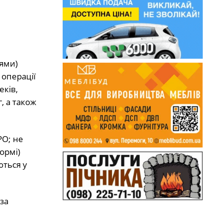
нями)
 операції
еків,
, а також
РО; не
ормі)
ються у
за