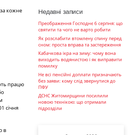
 за кожне
Недавні записи
Преображення Господнє 6 серпня: що
святити та чого не варто робити
Як розслабити втомлену спину перед
сном: проста вправа та застереження
Кабачкова ікра на зиму: чому вона
виходить водянистою і як виправити
помилку
Не всі пенсійні доплати призначають
без заяви: кому слід звернутися до
ують працю
ПФУ
бо
ДСНС Житомирщини посилили
м
новою технікою: що отримали
1 січня
підрозділи
о в