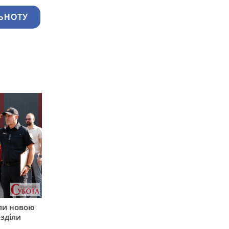
ЬНОТУ
ли новою
зділи