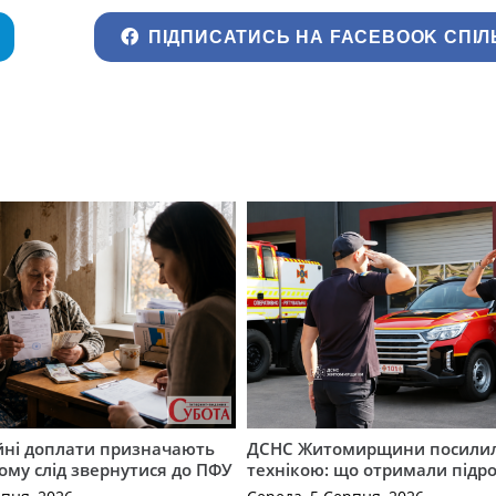
ПІДПИСАТИСЬ НА FACEBOOK СПІЛ
ійні доплати призначають
ДСНС Житомирщини посили
кому слід звернутися до ПФУ
технікою: що отримали підро