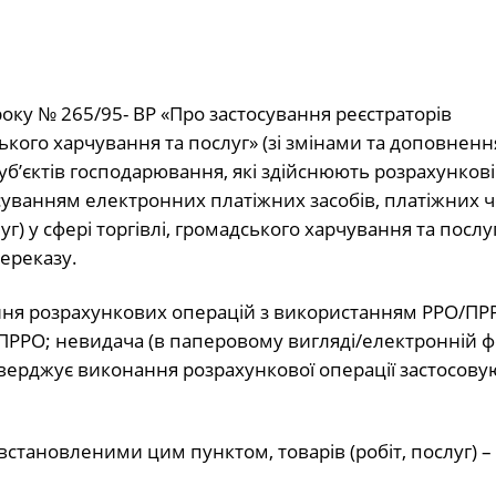
року № 265/95- ВР «Про застосування реєстраторів
ського харчування та послуг» (зі змінами та доповнен
б’єктів господарювання, які здійснюють розрахункові
тосуванням електронних платіжних засобів, платіжних ч
г) у сфері торгівлі, громадського харчування та послуг
переказу.
дення розрахункових операцій з використанням РРО/ПР
РРО; невидача (в паперовому вигляді/електронній ф
верджує виконання розрахункової операції застосову
встановленими цим пунктом, товарів (робіт, послуг) – 