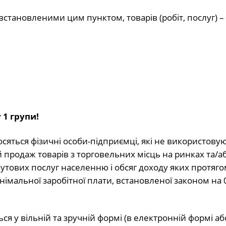
встановленими цим пунктом, товарів (робіт, послуг) –
1 групи!
осяться фізичні особи-підприємці, які не використов
продаж товарів з торговельних місць на ринках та/а
бутових послуг населенню і обсяг доходу яких протяго
імальної заробітної плати, встановленої законом на 0
я у вільній та зручній формі (в електронній формі аб