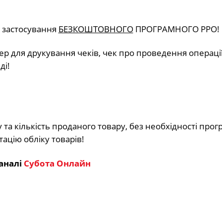
 застосування
БЕЗКОШТОВНОГО
ПРОГРАМНОГО РРО!
ер для друкування чеків, чек про проведення операці
ді!
та кількість проданого товару, без необхідності про
цію обліку товарів!
аналі
Субота Онлайн