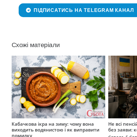
ПІДПИСАТИСЬ НА TELEGRAM КАНАЛ
Схожі матеріали
Кабачкова ікра на зиму: чому вона
Не всі пенс
виходить водянистою і як виправити
без заяви: 
помилку