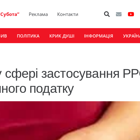
“Субота”
Реклама
Контакти
ЗИВ
ПОЛІТИКА
КРИК ДУШІ
ІНФОРМАЦІЯ
УКРАЇН
у сфері застосування РР
ного податку