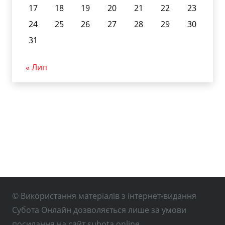
17
18
19
20
21
22
23
24
25
26
27
28
29
30
31
« Лип
© Використання матеріалів з інтернет-видання
Субота Онлайн дозволяється лише за умови
посилання на сайт subota.online