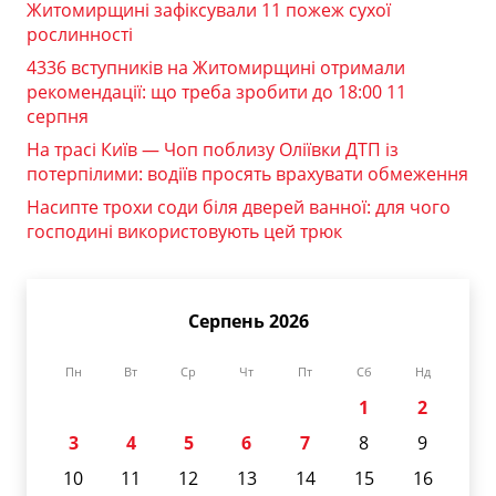
Житомирщині зафіксували 11 пожеж сухої
рослинності
4336 вступників на Житомирщині отримали
рекомендації: що треба зробити до 18:00 11
серпня
На трасі Київ — Чоп поблизу Оліївки ДТП із
потерпілими: водіїв просять врахувати обмеження
Насипте трохи соди біля дверей ванної: для чого
господині використовують цей трюк
Серпень 2026
Пн
Вт
Ср
Чт
Пт
Сб
Нд
1
2
3
4
5
6
7
8
9
10
11
12
13
14
15
16