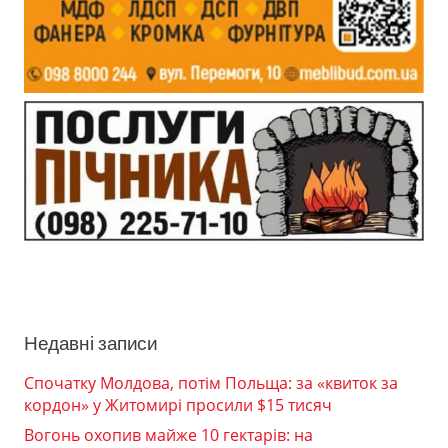
Недавні записи
Спочатку Молдова, потім Польща: за «квиток за
кордон» у Житомирі просили $15 тисяч
Вогонь охопив майже 10 гектарів: на