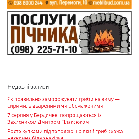
Недавні записи
Як правильно заморожувати гриби на зиму —
сирими, відвареними чи обсмаженими
7 серпня у Бердичеві попрощаються із
Захисником Дмитром Плаксюком
Росте купками під тополею: на який гриб схожа
незвична біла знахідка