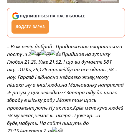
ПІДПИШІТЬСЯ НА НАС В GOOGLE
ДОДАТИ ЗАРАЗ
– Всім вечір добрий . Продовження вчорашнього
посту .ч 2
.Прийшов на зупинку
Глобал 21.20. Уже 21.52. І що ви думаєте 58 ї
ніц….10 Ка,25,126 тролейбусии все їздить ,58…
ноу. Гаразд і відносно недалеко живу,можу
пішака ,ну а інші люди,на Мальованку наприклад
.Є розум у цих нелюдів??? Завтра піду до цього
зброду в міську раду .Може там щось
прокоментують.Ну як так.Крім мене куча людей
58 му чекає,немає її…ніхера . І уже хр….н
буде,мабуть. На сайті пишуть до
23:15,інтервал 7 хв