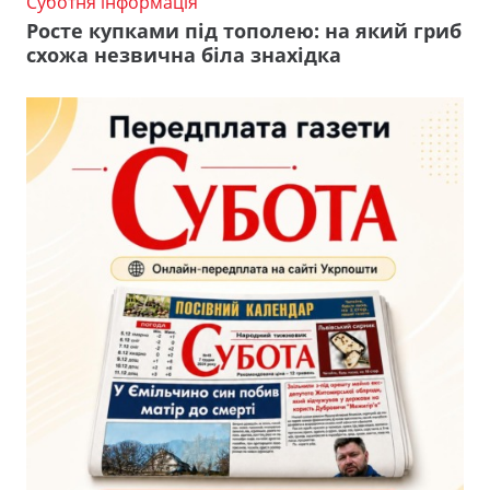
Суботня інформація
Росте купками під тополею: на який гриб
схожа незвична біла знахідка