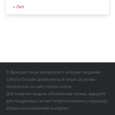
« Лип
© Використання матеріалів з інтернет-видання
Субота Онлайн дозволяється лише за умови
посилання на сайт subota.online
Для інтернет-видань обов’язкове пряме, відкрите
для пошукових систем гіперпосилання у першому
абзаці на конкретний матеріал.