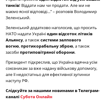
танків
! Віддати нам чи продати. Але ми не
маємо ясної відповіді…” – розповів Володимир
Зеленський.
Зеленський додатково наголосив, що просить
НАТО надати Україні
один відсоток літаків
Альянсу
, а також
системи залпового
вогню
,
протикорабельну зброю
, а також
засоби
протиповітряної оборони
.
Президент підкреслив, що Україна вдячна усім
союзникам за вже надану військову допомогу,
але її недостатньо для ефективної зупинки
наступу РФ.
Слідкуйте за нашими новинами в Телеграм-
каналі
Субота Онлайн