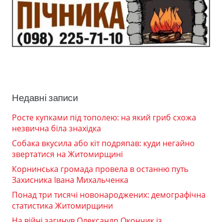
Недавні записи
Росте купками під тополею: на який гриб схожа
незвична біла знахідка
Собака вкусила або кіт подряпав: куди негайно
звертатися на Житомирщині
Корнинська громада провела в останню путь
Захисника Івана Михальченка
Понад три тисячі новонароджених: демографічна
статистика Житомирщини
На війні загинув Олександр Окончик із