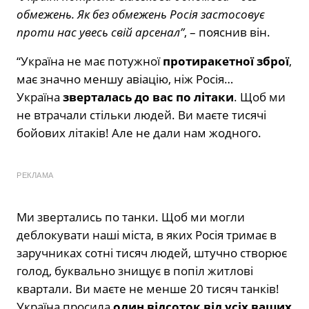
обмежень. Як без обмежень Росія застосовує
проти нас увесь свій арсенал”
, – пояснив він.
“Україна не має потужної
протиракетної зброї
,
має значно меншу авіацію, ніж Росія…
Україна
зверталась до вас по літаки
. Щоб ми
не втрачали стільки людей. Ви маєте тисячі
бойових літаків! Але не дали нам жодного.
РЕКЛАМА
Ми звертались по танки. Щоб ми могли
деблокувати наші міста, в яких Росія тримає в
заручниках сотні тисяч людей, штучно створює
голод, буквально знищує в попіл житлові
квартали. Ви маєте не менше 20 тисяч танків!
Україна просила
один відсоток від усіх ваших