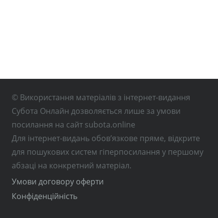
© Використання матеріалів з інтернет-видання
Субота Онлайн дозволяється лише за умови
посилання на сайт subota.online
Для інтернет-видань обов’язкове пряме, відкрите
для пошукових систем гіперпосилання у першому
абзаці на конкретний матеріал.
Умови договору оферти
Конфіденційність