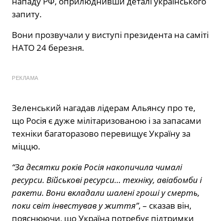
нападу РФ, оприлюднивши деталі українського
запиту.
Вони прозвучали у виступі президента на саміті
НАТО 24 березня.
РЕКЛАМА
Зеленський нагадав лідерам Альянсу про те,
що Росія є дуже мілітаризованою і за запасами
техніки багаторазово перевищує Україну за
міццю.
“За десятки років Росія накопичила чималі
ресурси. Військові ресурси… техніку, авіабомби і
ракети. Вони вкладали шалені гроші у смерть,
поки світ інвестував у життя”
, – сказав він,
пояснюючи, що Україна потребує підтримки