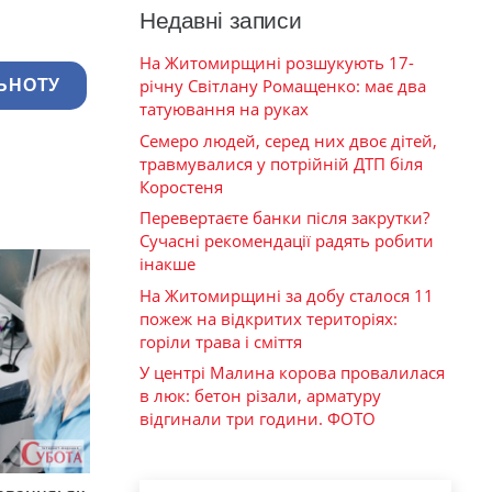
Недавні записи
На Житомирщині розшукують 17-
річну Світлану Ромащенко: має два
ЬНОТУ
татуювання на руках
Семеро людей, серед них двоє дітей,
травмувалися у потрійній ДТП біля
Коростеня
Перевертаєте банки після закрутки?
Сучасні рекомендації радять робити
інакше
На Житомирщині за добу сталося 11
пожеж на відкритих територіях:
горіли трава і сміття
У центрі Малина корова провалилася
в люк: бетон різали, арматуру
відгинали три години. ФОТО