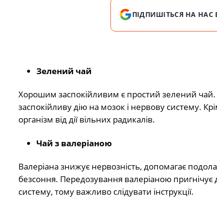
ПІДПИШІТЬСЯ НА НАС 
Зелений чай
Хорошим заспокійливим є простий зелений чай. А
заспокійливу дію на мозок і нервову систему. К
організм від дії вільних радикалів.
Чай з валеріаною
Валеріана знижує нервозність, допомагає подолат
безсоння. Передозування валеріаною пригнічує 
систему, тому важливо слідувати інструкції.