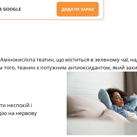
В GOOGLE
ДОДАТИ ЗАРАЗ
мінокислота театин, що міститься в зеленому чаї, на
рім того, теанин є потужним антиоксидантом, який зах
и неспокій і
дію на нервову