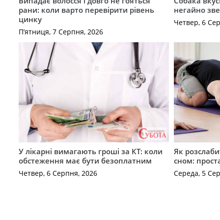
Випадає волосся і довго не гояться
Собака вкус
рани: коли варто перевірити рівень
негайно зв
цинку
Четвер, 6 Се
П’ятниця, 7 Серпня, 2026
У лікарні вимагають гроші за КТ: коли
Як розслаби
обстеження має бути безоплатним
сном: прост
Четвер, 6 Серпня, 2026
Середа, 5 Се