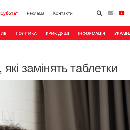
“Субота”
Реклама
Контакти
ЗИВ
ПОЛІТИКА
КРИК ДУШІ
ІНФОРМАЦІЯ
УКРАЇН
 які замінять таблетки