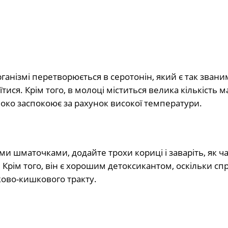
ганізмі перетворюється в серотонін, який є так звани
ися. Крім того, в молоці міститься велика кількість ма
локо заспокоює за рахунок високої температури.
ими шматочками, додайте трохи кориці і заваріть, як ч
. Крім того, він є хорошим детоксикантом, оскільки сп
ово-кишкового тракту.