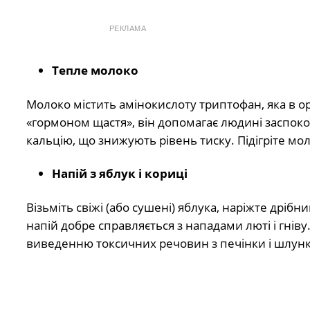
РЕКЛАМА
Тепле молоко
Молоко містить амінокислоту триптофан, яка в ор
«гормоном щастя», він допомагає людині заспокоїт
кальцію, що знижують рівень тиску. Підігріте мо
Напій з яблук і кориці
Візьміть свіжі (або сушені) яблука, наріжте дрібн
напій добре справляється з нападами люті і гніву
виведенню токсичних речовин з печінки і шлунк