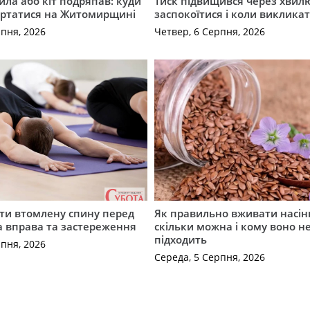
ила або кіт подряпав: куди
Тиск підвищився через хвил
ертатися на Житомирщині
заспокоїтися і коли виклика
рпня, 2026
Четвер, 6 Серпня, 2026
ти втомлену спину перед
Як правильно вживати насін
а вправа та застереження
скільки можна і кому воно н
підходить
рпня, 2026
Середа, 5 Серпня, 2026