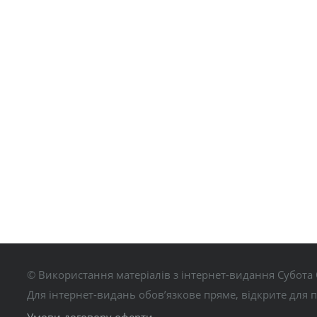
© Використання матеріалів з інтернет-видання Субота 
Для інтернет-видань обов’язкове пряме, відкрите для 
Умови договору оферти