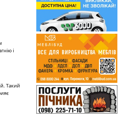
м
гнію і
ай. Такий
рияє