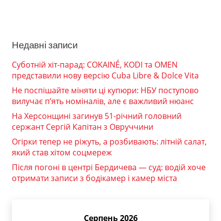
Недавні записи
Суботній хіт-парад: COKAINÉ, KODI та OMEN
представили нову версію Cuba Libre & Dolce Vita
Не поспішайте міняти ці купюри: НБУ поступово
вилучає п’ять номіналів, але є важливий нюанс
На Херсонщині загинув 51-річний головний
сержант Сергій Капітан з Овруччини
Огірки тепер не ріжуть, а розбивають: літній салат,
який став хітом соцмереж
Після погоні в центрі Бердичева — суд: водій хоче
отримати записи з бодікамер і камер міста
Серпень 2026