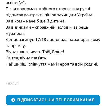
освіти №1.
Після повномасштабного вторгнення русні
підписав контракт і пішов захищати Україну.
За віком – наче б ще й дитина.
За вчинками – справжній чоловік, взірець
мужності!
Денис загинув 17/18 листопада на запорізькому
напрямку.
Вічна шана і честь Тобі, Воїне!
Світла, вічна пам’ять.
Найщиріші співчуття мамі Героя та всій родині.
РЕКЛАМА
ПІДПИСАТИСЬ НА TELEGRAM КАНАЛ