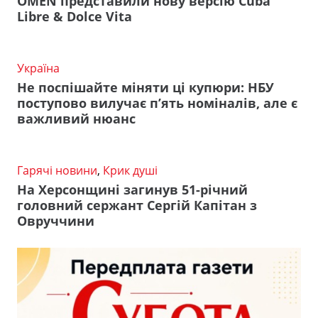
OMEN представили нову версію Cuba
Libre & Dolce Vita
Україна
Не поспішайте міняти ці купюри: НБУ
поступово вилучає п’ять номіналів, але є
важливий нюанс
Гарячі новини
,
Крик душі
На Херсонщині загинув 51-річний
головний сержант Сергій Капітан з
Овруччини