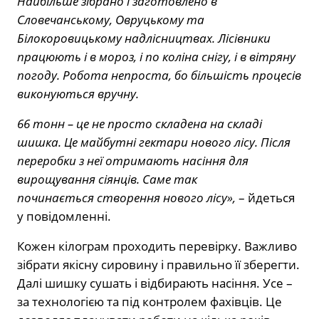
Найбільше зібрано і заготовлено в
Словечанському, Овруцькому та
Білокоровицькому надлісництвах. Лісівники
працюють і в мороз, і по коліна снігу, і в вітряну
погоду. Робота непроста, бо більшість процесів
виконуються вручну.
66 тонн – це не просто складена на складі
шишка. Це майбутні гектари нового лісу. Після
переробки з неї отримають насіння для
вирощування сіянців. Саме так
починається
створення нового лісу»,
– йдеться
у повідомленні.
Кожен кілограм проходить перевірку. Важливо
зібрати якісну сировину і правильно її зберегти.
Далі шишку сушать і відбирають насіння. Усе –
за технологією та під контролем фахівців. Це