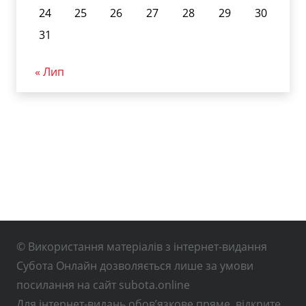
24
25
26
27
28
29
30
31
« Лип
© Використання матеріалів з інтернет-видання
Субота Онлайн дозволяється лише за умови
посилання на сайт subota.online
Для інтернет-видань обов’язкове пряме, відкрите