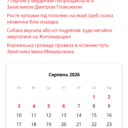
7 серпня у Бердичеві попрощаються із
Захисником Дмитром Плаксюком
Росте купками під тополею: на який гриб схожа
незвична біла знахідка
Собака вкусила або кіт подряпав: куди негайно
звертатися на Житомирщині
Корнинська громада провела в останню путь
Захисника Івана Михальченка
Серпень 2026
Пн
Вт
Ср
Чт
Пт
Сб
Нд
1
2
3
4
5
6
7
8
9
10
11
12
13
14
15
16
17
18
19
20
21
22
23