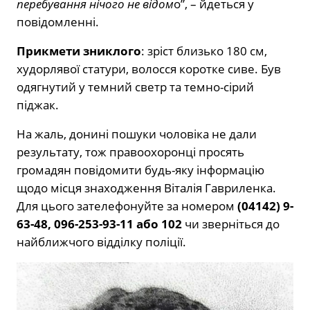
перебування нічого не відом
о”, – йдеться у
повідомленні.
Прикмети зниклого
: зріст близько 180 см,
худорлявої статури, волосся коротке сиве. Був
одягнутий у темний светр та темно-сірий
піджак.
На жаль, донині пошуки чоловіка не дали
результату, тож правоохоронці просять
громадян повідомити будь-яку інформацію
щодо місця знаходження Віталія Гавриленка.
Для цього зателефонуйте за номером
(04142) 9-
63-48, 096-253-93-11 або 102
чи зверніться до
найближчого відділку поліції.