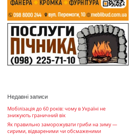
Недавні записи
Мобілізація до 60 років: чому в Україні не
знижують граничний вік
Як правильно заморожувати гриби на зиму —
сирими, відвареними чи обсмаженими