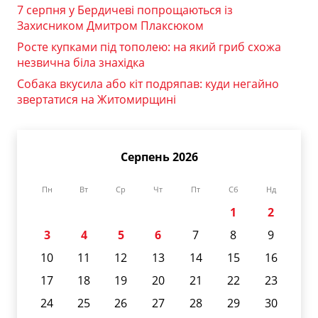
7 серпня у Бердичеві попрощаються із
Захисником Дмитром Плаксюком
Росте купками під тополею: на який гриб схожа
незвична біла знахідка
Собака вкусила або кіт подряпав: куди негайно
звертатися на Житомирщині
Серпень 2026
Пн
Вт
Ср
Чт
Пт
Сб
Нд
1
2
3
4
5
6
7
8
9
10
11
12
13
14
15
16
17
18
19
20
21
22
23
24
25
26
27
28
29
30