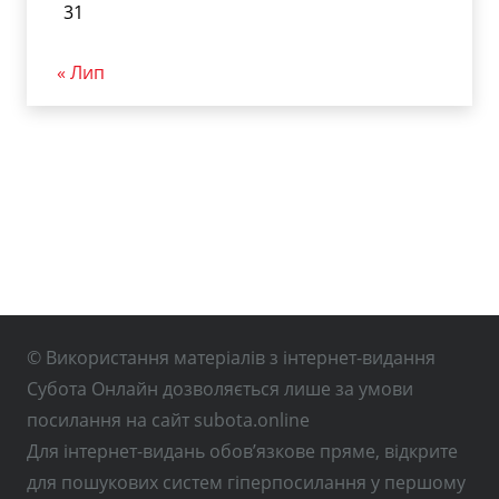
31
« Лип
© Використання матеріалів з інтернет-видання
Субота Онлайн дозволяється лише за умови
посилання на сайт subota.online
Для інтернет-видань обов’язкове пряме, відкрите
для пошукових систем гіперпосилання у першому