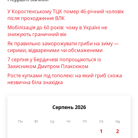
У Коростенському ТЦК помер 46-річний чоловік
після проходження ВЛК
Мобілізація до 60 років: чому в Україні не
знижують граничний вік
Як правильно заморожувати гриби на зиму —
сирими, відвареними чи обсмаженими
7 серпня у Бердичеві попрощаються із
Захисником Дмитром Плаксюком
Росте купками під тополею: на який гриб схожа
незвична біла знахідка
Серпень 2026
Пн
Вт
Ср
Чт
Пт
Сб
Нд
1
2