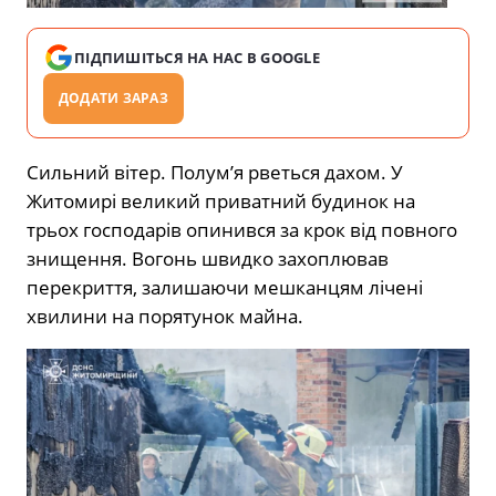
ПІДПИШІТЬСЯ НА НАС В GOOGLE
ДОДАТИ ЗАРАЗ
Сильний вітер. Полум’я рветься дахом. У
Житомирі великий приватний будинок на
трьох господарів опинився за крок від повного
знищення. Вогонь швидко захоплював
перекриття, залишаючи мешканцям лічені
хвилини на порятунок майна.