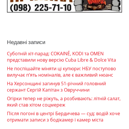
Недавні записи
Суботній хіт-парад: COKAINÉ, KODI та OMEN
представили нову версію Cuba Libre & Dolce Vita
Не поспішайте міняти ці купюри: НБУ поступово
вилучає п’ять номіналів, але є важливий нюанс
На Херсонщині загинув 51-річний головний
сержант Сергій Капітан з Овруччини
Огірки тепер не ріжуть, а розбивають: літній салат,
який став хітом соцмереж
Після погоні в центрі Бердичева — суд: водій хоче
отримати записи з бодікамер і камер міста