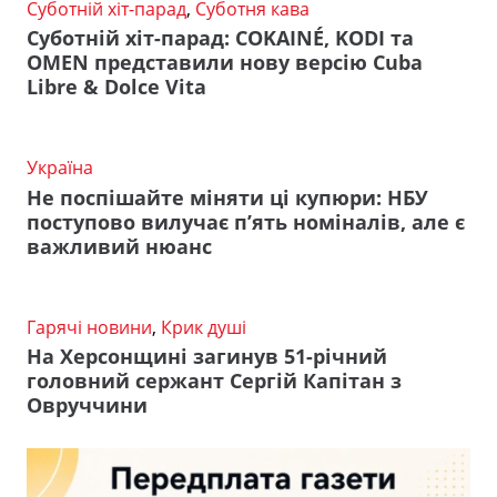
Суботній хіт-парад
,
Суботня кава
Суботній хіт-парад: COKAINÉ, KODI та
OMEN представили нову версію Cuba
Libre & Dolce Vita
Україна
Не поспішайте міняти ці купюри: НБУ
поступово вилучає п’ять номіналів, але є
важливий нюанс
Гарячі новини
,
Крик душі
На Херсонщині загинув 51-річний
головний сержант Сергій Капітан з
Овруччини