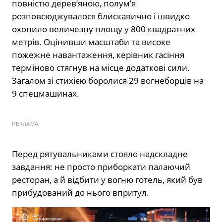
повністю дерев’яною, полум’я
розповсюджувалося блискавично і швидко
охопило величезну площу у 800 квадратних
метрів. Оцінивши масштаби та високе
пожежне навантаження, керівник гасіння
терміново стягнув на місце додаткові сили.
Загалом зі стихією боролися 29 вогнеборців на
9 спецмашинах.
РЕКЛАМА
Перед рятувальниками стояло надскладне
завдання: не просто приборкати палаючий
ресторан, а й відбити у вогню готель, який був
прибудований до нього впритул.