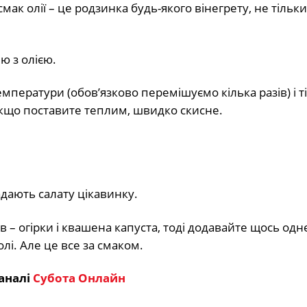
к олії – це родзинка будь-якого вінегрету, не тільки
ю з олією.
ператури (обов’язково перемішуємо кілька разів) і т
Якщо поставите теплим, швидко скисне.
дають салату цікавинку.
 – огірки і квашена капуста, тоді додавайте щось одне
лі. Але це все за смаком.
аналі
Субота Онлайн