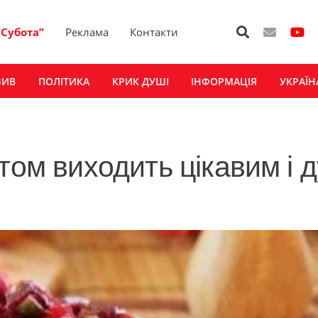
“Субота”
Реклама
Контакти
ЗИВ
ПОЛІТИКА
КРИК ДУШІ
ІНФОРМАЦІЯ
УКРАЇН
том виходить цікавим і 