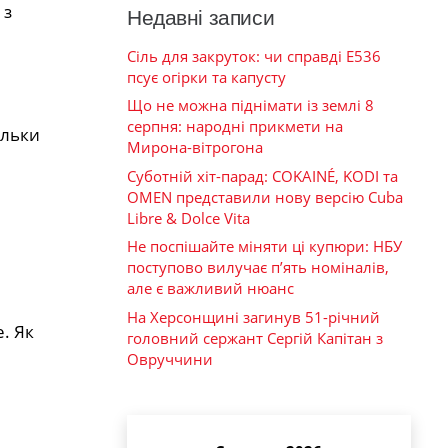
 з
Недавні записи
Сіль для закруток: чи справді Е536
псує огірки та капусту
Що не можна піднімати із землі 8
серпня: народні прикмети на
ільки
Мирона-вітрогона
Суботній хіт-парад: COKAINÉ, KODI та
OMEN представили нову версію Cuba
Libre & Dolce Vita
Не поспішайте міняти ці купюри: НБУ
поступово вилучає п’ять номіналів,
але є важливий нюанс
На Херсонщині загинув 51-річний
. Як
головний сержант Сергій Капітан з
Овруччини