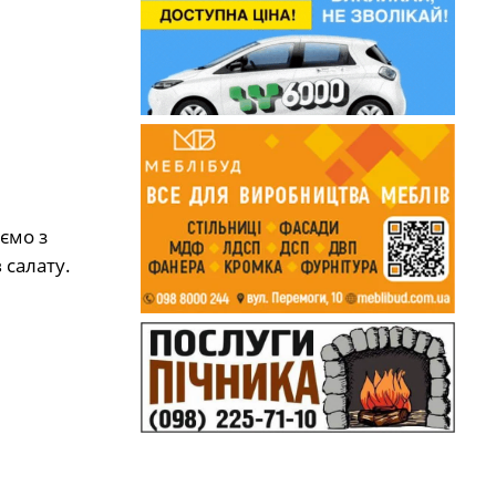
ємо з
 салату.