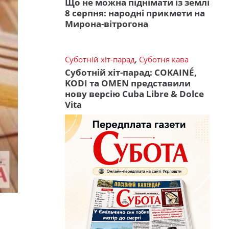
Що не можна піднімати із землі
8 серпня: народні прикмети на
Мирона-вітрогона
Суботній хіт-парад
,
Суботня кава
Суботній хіт-парад: COKAINÉ,
KODI та OMEN представили
нову версію Cuba Libre & Dolce
Vita