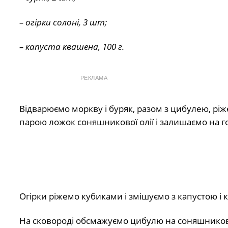
– огірки солоні, 3 шт;
– капуста квашена, 100 г.
РЕКЛАМА
Відварюємо моркву і буряк, разом з цибулею, рі
парою ложок соняшникової олії і залишаємо на го
Огірки ріжемо кубиками і змішуємо з капустою і 
На сковороді обсмажуємо цибулю на соняшниковій ол