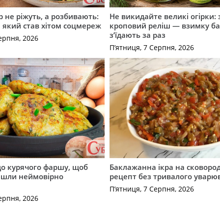
р не ріжуть, а розбивають:
Не викидайте великі огірки: 
т, який став хітом соцмереж
кроповий реліш — взимку б
з’їдають за раз
ерпня, 2026
П’ятниця, 7 Серпня, 2026
до курячого фаршу, щоб
Баклажанна ікра на сковород
йшли неймовірно
рецепт без тривалого уварю
П’ятниця, 7 Серпня, 2026
ерпня, 2026