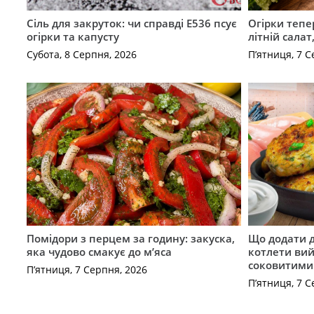
Сіль для закруток: чи справді Е536 псує
Огірки тепе
огірки та капусту
літній сала
Субота, 8 Серпня, 2026
П’ятниця, 7 С
Помідори з перцем за годину: закуска,
Що додати 
яка чудово смакує до м’яса
котлети ви
соковитими
П’ятниця, 7 Серпня, 2026
П’ятниця, 7 С