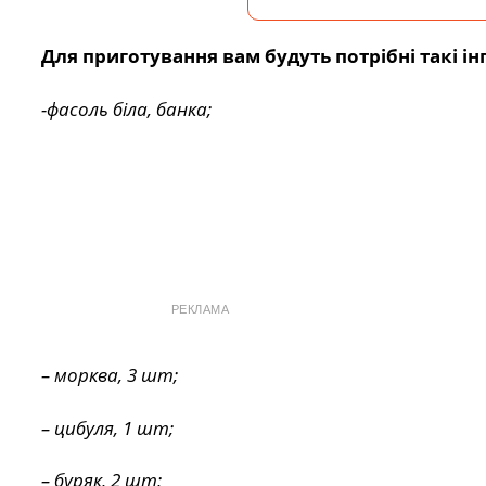
Для приготування вам будуть потрібні такі ін
-фасоль біла, банка;
РЕКЛАМА
– морква, 3 шт;
– цибуля, 1 шт;
– буряк, 2 шт;