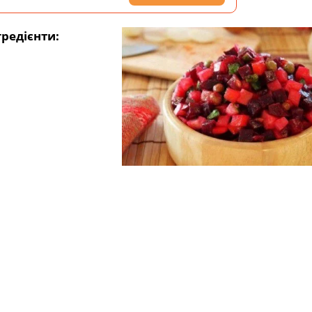
гредієнти: