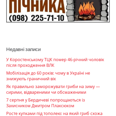
Недавні записи
У Коростенському ТЦК помер 46-річний чоловік
після проходження ВЛК
Мобілізація до 60 років: чому в Україні не
знижують граничний вік
Як правильно заморожувати гриби на зиму —
сирими, відвареними чи обсмаженими
7 серпня у Бердичеві попрощаються із
Захисником Дмитром Плаксюком
Росте купками під тополею: на який гриб схожа