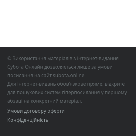
© Використання матеріалів з інтернет-видання
Субота Онлайн дозволяється лише за умови
посилання на сайт subota.online
Для інтернет-видань обов’язкове пряме, відкрите
для пошукових систем гіперпосилання у першому
абзаці на конкретний матеріал.
Умови договору оферти
Конфіденційність