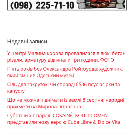
Недавні записи
У центрі Малина корова провалилася в люк: бетон
різали, арматуру відгинали три години. ФОТО
П’ять років без Олександра Ройтбурда: художник,
який змінив Одеський музей
Сіль для закруток: чи справді Е536 псує огірки та
капусту
Що не можна піднімати із землі 8 серпня: народні
прикмети на Мирона-вітрогона
Суботній хіт-парад: COKAINÉ, KODI та OMEN
представили нову версію Cuba Libre & Dolce Vita