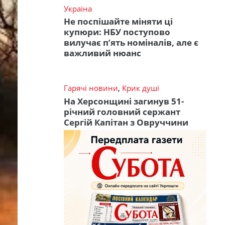
Україна
Не поспішайте міняти ці
купюри: НБУ поступово
вилучає п’ять номіналів, але є
важливий нюанс
Гарячі новини
,
Крик душі
На Херсонщині загинув 51-
річний головний сержант
Сергій Капітан з Овруччини