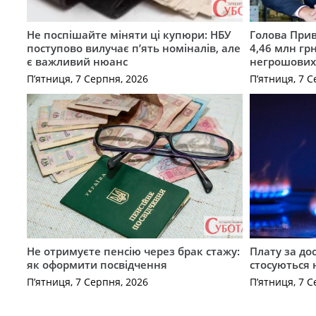
Не поспішайте міняти ці купюри: НБУ
Голова Прив
поступово вилучає п’ять номіналів, але
4,46 млн грн
є важливий нюанс
негрошових
П’ятниця, 7 Серпня, 2026
П’ятниця, 7 С
Не отримуєте пенсію через брак стажу:
Плату за до
як оформити посвідчення
стосуються 
П’ятниця, 7 Серпня, 2026
П’ятниця, 7 С