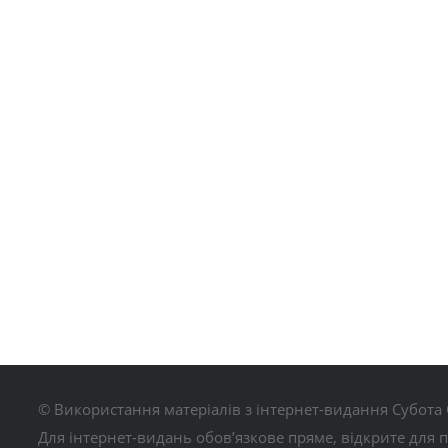
© Використання матеріалів з інтернет-видання Субота 
Для інтернет-видань обов’язкове пряме, відкрите для 