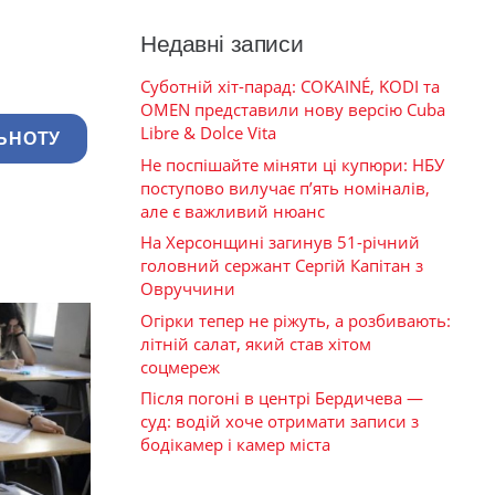
Недавні записи
Суботній хіт-парад: COKAINÉ, KODI та
OMEN представили нову версію Cuba
Libre & Dolce Vita
ЬНОТУ
Не поспішайте міняти ці купюри: НБУ
поступово вилучає п’ять номіналів,
але є важливий нюанс
На Херсонщині загинув 51-річний
головний сержант Сергій Капітан з
Овруччини
Огірки тепер не ріжуть, а розбивають:
літній салат, який став хітом
соцмереж
Після погоні в центрі Бердичева —
суд: водій хоче отримати записи з
бодікамер і камер міста