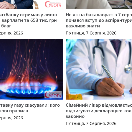
атБанку отримав у липні
Не як на бакалаврат: з 7 сер
 зарплати та 653 тис. грн
почався вступ до аспірантур
 благ
важливо знати
ерпня, 2026
П’ятниця, 7 Серпня, 2026
ставку газу скасували: кого
Сімейний лікар відмовляєть
нові правила
підписувати декларацію: кол
законно
ерпня, 2026
П’ятниця, 7 Серпня, 2026