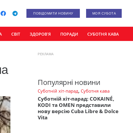
ПОВІДОМИТИ НОВИНУ
МОЯ СУБОТА
А
СВІТ
ЗДОРОВ’Я
ПОРАДИ
СУБОТНЯ КАВА
РЕКЛАМА
ла
Популярні новини
Суботній хіт-парад
,
Суботня кава
Суботній хіт-парад: COKAINÉ,
KODI та OMEN представили
нову версію Cuba Libre & Dolce
Vita