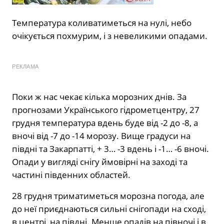
Температура коливатиметься на нулі, небо
очікується похмурим, і з невеликими опадами.
РЕКЛАМА
Поки ж нас чекає кілька морозних днів. За
прогнозами Українського гідрометцентру, 27
грудня температура вдень буде від -2 до -8, а
вночі від -7 до -14 морозу. Вище градуси на
півдні та Закарпатті, + 3… -3 вдень і -1… -6 вночі.
Опади у вигляді снігу ймовірні на заході та
частині південних областей.
28 грудня триматиметься морозна погода, але
до неї приєднаються сильні снігопади на сході,
в центрі, на півдні. Менше опадів на півночі і в