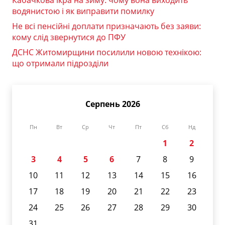
Кабачкова ікра на зиму: чому вона виходить
водянистою і як виправити помилку
Не всі пенсійні доплати призначають без заяви:
кому слід звернутися до ПФУ
ДСНС Житомирщини посилили новою технікою:
що отримали підрозділи
Серпень 2026
Пн
Вт
Ср
Чт
Пт
Сб
Нд
1
2
3
4
5
6
7
8
9
10
11
12
13
14
15
16
17
18
19
20
21
22
23
24
25
26
27
28
29
30
31