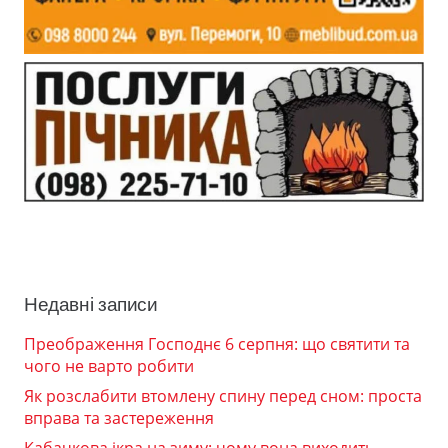
Недавні записи
Преображення Господнє 6 серпня: що святити та
чого не варто робити
Як розслабити втомлену спину перед сном: проста
вправа та застереження