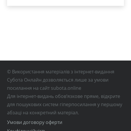
© Використання матеріалів з інтернет-видання
Субота Онлайн дозволяється лише за умови
посилання на сайт subota.online
Для інтернет-видань обов’язкове пряме, відкрите
для пошукових систем гіперпосилання у першому
абзаці на конкретний матеріал.
Умови договору оферти