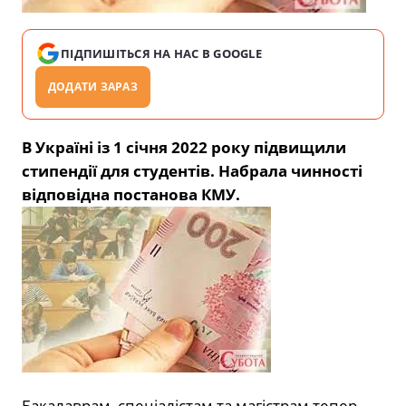
ПІДПИШІТЬСЯ НА НАС В GOOGLE
ДОДАТИ ЗАРАЗ
В Україні із 1 січня 2022 року підвищили
стипендії для студентів. Набрала чинності
відповідна
постанова
КМУ.
Б
акалавр
ам
, спеціаліст
ам
та магістр
ам
тепер