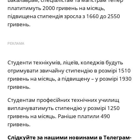
платитимуть
2000 гривень
на місяць
,
підвищена стипендія зросла з 1660 до 2550
гривень
.
РЕКЛАМА
Студенти
технікумів, ліцеїв, коледжі
в будуть
отримувати звичайну стипендію в розмірі
1510
гривень
на місяць, а підвищену – у розмірі
1930
гривень
.
С
тудентам професійних технічних училищ
виплачуватимуть стипендію у розмірі 1250
гривень
на місяць. Р
аніше
платили
490
гривень.
Слідкуйте за нашими новинами в Телеграм-