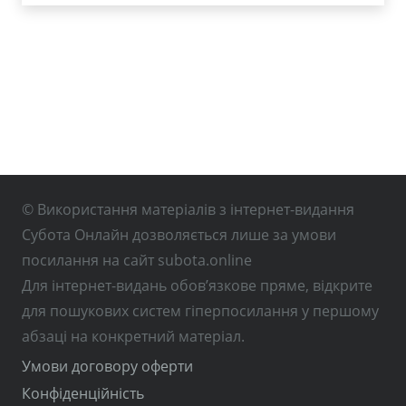
© Використання матеріалів з інтернет-видання
Субота Онлайн дозволяється лише за умови
посилання на сайт subota.online
Для інтернет-видань обов’язкове пряме, відкрите
для пошукових систем гіперпосилання у першому
абзаці на конкретний матеріал.
Умови договору оферти
Конфіденційність