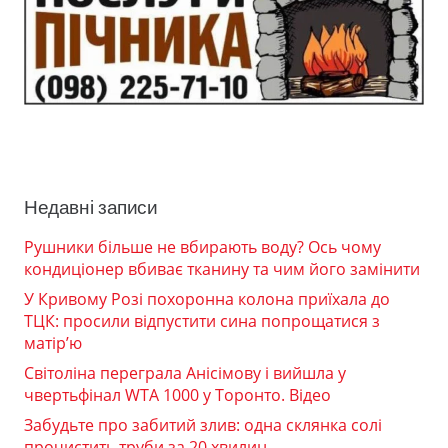
Недавні записи
Рушники більше не вбирають воду? Ось чому
кондиціонер вбиває тканину та чим його замінити
У Кривому Розі похоронна колона приїхала до
ТЦК: просили відпустити сина попрощатися з
матір’ю
Світоліна переграла Анісімову і вийшла у
чвертьфінал WTA 1000 у Торонто. Відео
Забудьте про забитий злив: одна склянка солі
прочистить труби за 20 хвилин