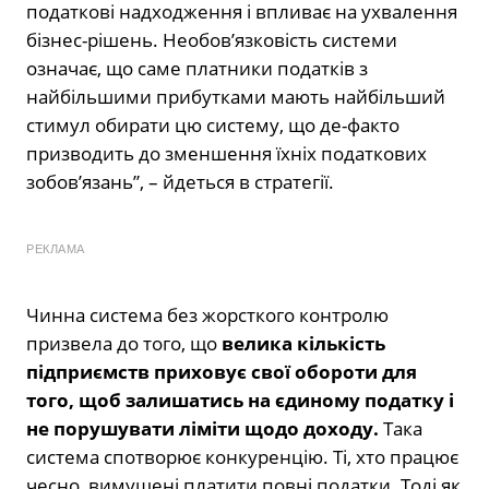
податкові надходження і впливає на ухвалення
бізнес-рішень. Необов’язковість системи
означає, що саме платники податків з
найбільшими прибутками мають найбільший
стимул обирати цю систему, що де-факто
призводить до зменшення їхніх податкових
зобов’язань”, – йдеться в стратегії.
РЕКЛАМА
Чинна система без жорсткого контролю
призвела до того, що
велика кількість
підприємств приховує свої обороти для
того, щоб залишатись на єдиному податку і
не порушувати ліміти щодо доходу.
Така
система спотворює конкуренцію. Ті, хто працює
чесно, вимушені платити повні податки. Тоді як