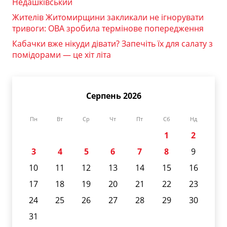
Недашківський
Жителів Житомирщини закликали не ігнорувати
тривоги: ОВА зробила термінове попередження
Кабачки вже нікуди дівати? Запечіть їх для салату з
помідорами — це хіт літа
Серпень 2026
Пн
Вт
Ср
Чт
Пт
Сб
Нд
1
2
3
4
5
6
7
8
9
10
11
12
13
14
15
16
17
18
19
20
21
22
23
24
25
26
27
28
29
30
31