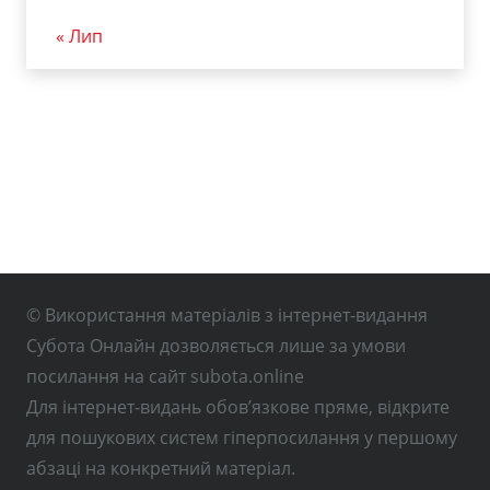
« Лип
© Використання матеріалів з інтернет-видання
Субота Онлайн дозволяється лише за умови
посилання на сайт subota.online
Для інтернет-видань обов’язкове пряме, відкрите
для пошукових систем гіперпосилання у першому
абзаці на конкретний матеріал.