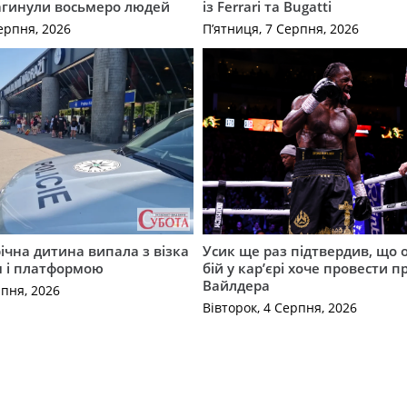
агинули восьмеро людей
із Ferrari та Bugatti
ерпня, 2026
П’ятниця, 7 Серпня, 2026
річна дитина випала з візка
Усик ще раз підтвердив, що 
м і платформою
бій у кар’єрі хоче провести п
Вайлдера
рпня, 2026
Вівторок, 4 Серпня, 2026