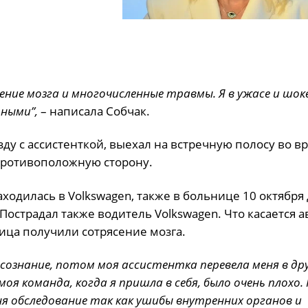
сение мозга и многочисленные травмы. Я в ужасе и шок
дными”,
– написала Собчак.
ду с ассистенткой, выехал на встречную полосу во в
 противоположную сторону.
ходилась в Volkswagen, также в больнице 10 октября
страдал также водитель Volkswagen. Что касается ав
ица получили сотрясение мозга.
 сознание, потом моя ассистентка перевела меня в др
я команда, когда я пришла в себя, было очень плохо. 
ня обследование так как ушибы внутренних органов и