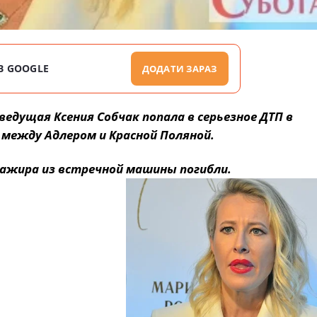
В GOOGLE
ДОДАТИ ЗАРАЗ
ведущая Ксения Собчак попала в серьезное ДТП в
 между Адлером и Красной Поляной.
ссажира из встречной машины погибли.