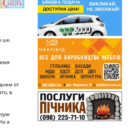
е от
ремя
 днем от
то, в
угую
Но я