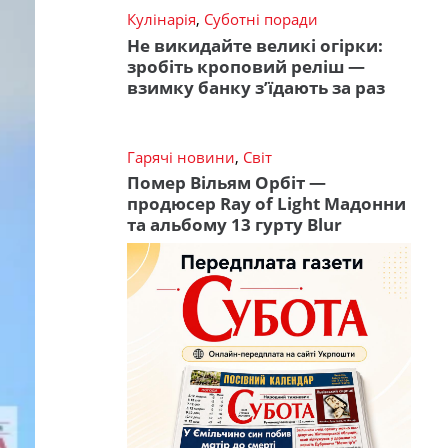
Кулінарія
,
Суботні поради
Не викидайте великі огірки:
зробіть кроповий реліш —
взимку банку з’їдають за раз
Гарячі новини
,
Світ
Помер Вільям Орбіт —
продюсер Ray of Light Мадонни
та альбому 13 гурту Blur