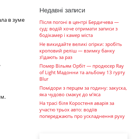
Недавні записи
ала в зуме
Після погоні в центрі Бердичева —
суд: водій хоче отримати записи з
бодікамер і камер міста
Не викидайте великі огірки: зробіть
кроповий реліш — взимку банку
з’їдають за раз
е
Помер Вільям Орбіт — продюсер Ray
of Light Мадонни та альбому 13 гурту
Blur
Помідори з перцем за годину: закуска,
яка чудово смакує до м’яса
им.
На трасі біля Коростеня аварія за
участю трьох авто: водіїв
попереджають про ускладнення руху