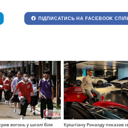
ПІДПИСАТИСЬ НА FACEBOOK СПІЛ
крив вогонь у школі біля
Кріштіану Роналду показав с