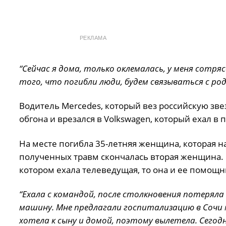
РЕКЛАМА
“Сейчас я дома, только оклемалась, у меня сотря
того, что погибли люди, будем связываться с ро
Водитель Mercedes, который вез российскую звез
обгона и врезался в Volkswagen, который ехал в
На месте погибла 35-летняя женщина, которая на
полученных травм скончалась вторая женщина. По
котором ехала телеведущая, то она и ее помощн
“Ехала с командой, после столкновения потеряла
машину. Мне предлагали госпитализацию в Сочи мо
хотела к сыну и домой, поэтому вылетела. Сегод