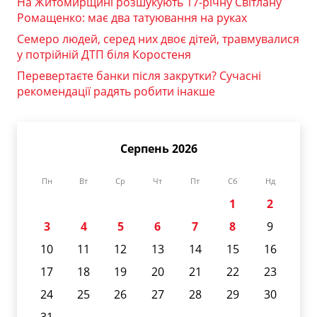
На Житомирщині розшукують 17-річну Світлану
Ромащенко: має два татуювання на руках
Семеро людей, серед них двоє дітей, травмувалися
у потрійній ДТП біля Коростеня
Перевертаєте банки після закрутки? Сучасні
рекомендації радять робити інакше
Серпень 2026
Пн
Вт
Ср
Чт
Пт
Сб
Нд
1
2
3
4
5
6
7
8
9
10
11
12
13
14
15
16
17
18
19
20
21
22
23
24
25
26
27
28
29
30