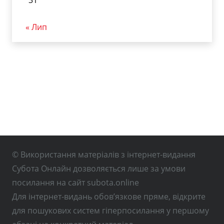
31
« Лип
© Використання матеріалів з інтернет-видання
Субота Онлайн дозволяється лише за умови
посилання на сайт subota.online
Для інтернет-видань обов’язкове пряме, відкрите
для пошукових систем гіперпосилання у першому