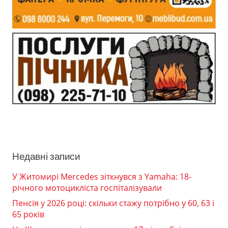
Недавні записи
У Житомирі Mercedes зіткнувся з Yamaha: 18-
річного мотоцикліста госпіталізували
Пенсія у 2026 році: скільки стажу потрібно у 60, 63 і
65 років