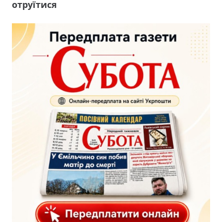
отруїтися