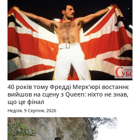
40 років тому Фредді Мерк’юрі востаннє
вийшов на сцену з Queen: ніхто не знав,
що це фінал
Неділя, 9 Серпня, 2026