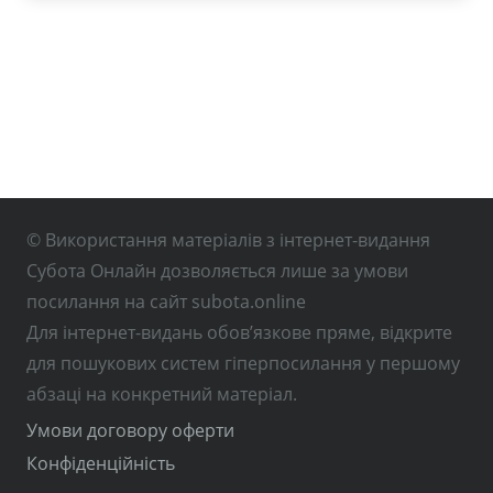
© Використання матеріалів з інтернет-видання
Субота Онлайн дозволяється лише за умови
посилання на сайт subota.online
Для інтернет-видань обов’язкове пряме, відкрите
для пошукових систем гіперпосилання у першому
абзаці на конкретний матеріал.
Умови договору оферти
Конфіденційність