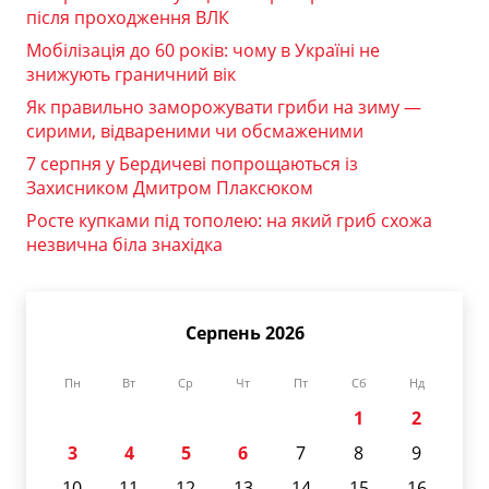
після проходження ВЛК
Мобілізація до 60 років: чому в Україні не
знижують граничний вік
Як правильно заморожувати гриби на зиму —
сирими, відвареними чи обсмаженими
7 серпня у Бердичеві попрощаються із
Захисником Дмитром Плаксюком
Росте купками під тополею: на який гриб схожа
незвична біла знахідка
Серпень 2026
Пн
Вт
Ср
Чт
Пт
Сб
Нд
1
2
3
4
5
6
7
8
9
10
11
12
13
14
15
16