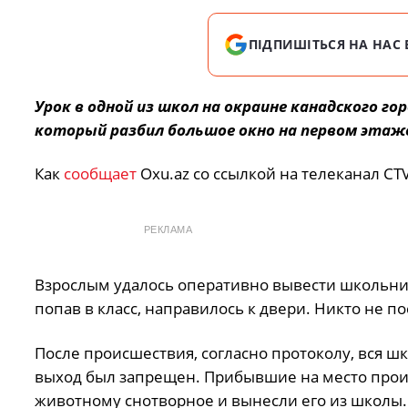
ПІДПИШІТЬСЯ НА НАС 
Урок в одной из школ на окраине канадского го
который разбил большое окно на первом этаже 
Как
сообщает
Оxu.az со ссылкой на телеканал CTV
РЕКЛАМА
Взрослым удалось оперативно вывести школьник
попав в класс, направилось к двери. Никто не по
После происшествия, согласно протоколу, вся шк
выход был запрещен. Прибывшие на место про
животному снотворное и вынесли его из школы. 