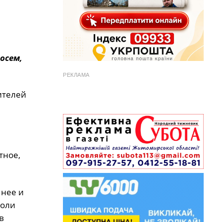
осем,
РЕКЛАМА
чителей
тное,
 нее и
лоли
в