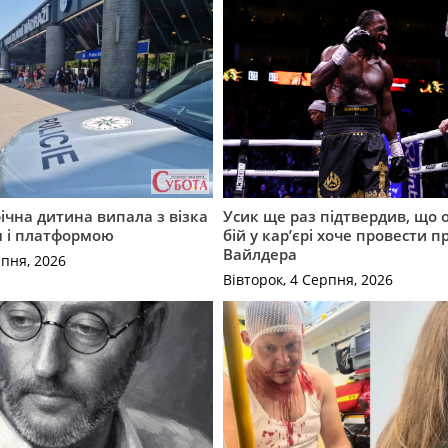
річна дитина випала з візка
Усик ще раз підтвердив, що 
м і платформою
бій у кар’єрі хоче провести п
Вайлдера
рпня, 2026
Вівторок, 4 Серпня, 2026