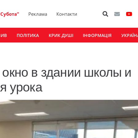
“Субота”
Реклама
Контакти
ЗИВ
ПОЛІТИКА
КРИК ДУШІ
ІНФОРМАЦІЯ
УКРАЇН
 окно в здании школы и
я урока