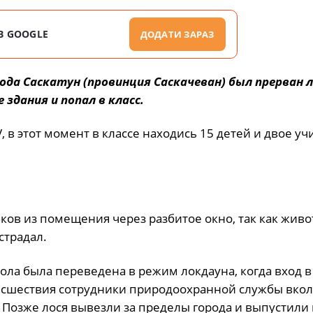
В GOOGLE
ДОДАТИ ЗАРАЗ
рода Саскатун (провинция Саскачеван) был прерван л
здания и попал в класс.
, в этот момент в классе находись 15 детей и двое у
ов из помещения через разбитое окно, так как живо
страдал.
ола была переведена в режим локдауна, когда вход в
исшествия сотрудники природоохранной службы вко
Позже лося вывезли за пределы города и выпустили 