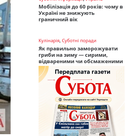
Мобілізація до 60 років: чому в
Україні не знижують
граничний вік
Кулінарія
,
Суботні поради
Як правильно заморожувати
гриби на зиму — сирими,
відвареними чи обсмаженими