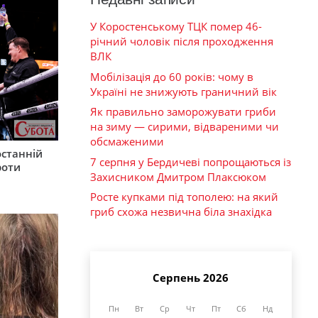
У Коростенському ТЦК помер 46-
річний чоловік після проходження
ВЛК
Мобілізація до 60 років: чому в
Україні не знижують граничний вік
Як правильно заморожувати гриби
на зиму — сирими, відвареними чи
обсмаженими
останній
7 серпня у Бердичеві попрощаються із
роти
Захисником Дмитром Плаксюком
Росте купками під тополею: на який
гриб схожа незвична біла знахідка
Серпень 2026
Пн
Вт
Ср
Чт
Пт
Сб
Нд