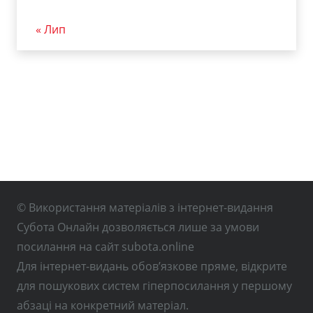
« Лип
© Використання матеріалів з інтернет-видання
Субота Онлайн дозволяється лише за умови
посилання на сайт subota.online
Для інтернет-видань обов’язкове пряме, відкрите
для пошукових систем гіперпосилання у першому
абзаці на конкретний матеріал.