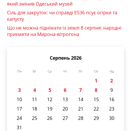
який змінив Одеський музей
Сіль для закруток: чи справді Е536 псує огірки та
капусту
Що не можна піднімати із землі 8 серпня: народні
прикмети на Мирона-вітрогона
Серпень 2026
Пн
Вт
Ср
Чт
Пт
Сб
Нд
1
2
3
4
5
6
7
8
9
10
11
12
13
14
15
16
17
18
19
20
21
22
23
24
25
26
27
28
29
30
31