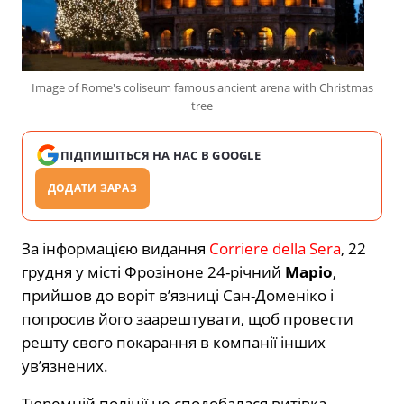
Image of Rome's coliseum famous ancient arena with Christmas
tree
ПІДПИШІТЬСЯ НА НАС В GOOGLE
ДОДАТИ ЗАРАЗ
За інформацією видання
Corriere della Sera
, 22
грудня у місті Фрозіноне 24-річний
Маріо
,
прийшов до воріт в’язниці Сан-Доменіко і
попросив його заарештувати, щоб провести
решту свого покарання в компанії інших
ув’язнених.
Тюремній поліції не сподобалася витівка