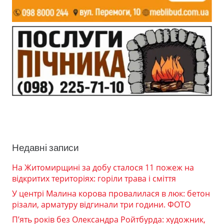
Недавні записи
На Житомирщині за добу сталося 11 пожеж на
відкритих територіях: горіли трава і сміття
У центрі Малина корова провалилася в люк: бетон
різали, арматуру відгинали три години. ФОТО
П’ять років без Олександра Ройтбурда: художник,