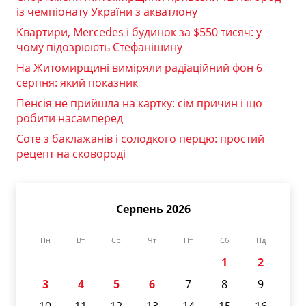
із чемпіонату України з акватлону
Квартири, Mercedes і будинок за $550 тисяч: у
чому підозрюють Стефанішину
На Житомирщині виміряли радіаційний фон 6
серпня: який показник
Пенсія не прийшла на картку: сім причин і що
робити насамперед
Соте з баклажанів і солодкого перцю: простий
рецепт на сковороді
Серпень 2026
Пн
Вт
Ср
Чт
Пт
Сб
Нд
1
2
3
4
5
6
7
8
9
10
11
12
13
14
15
16