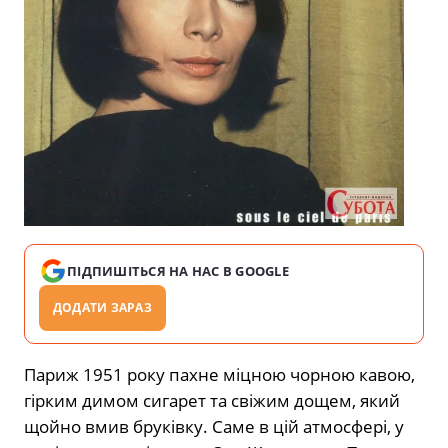
ПІДПИШІТЬСЯ НА НАС В GOOGLE
ДОДАТИ ЗАРАЗ
Париж 1951 року пахне міцною чорною кавою,
гірким димом сигарет та свіжим дощем, який
щойно вмив бруківку. Саме в цій атмосфері, у