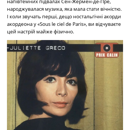
напівтемних підвалах Сен-Жермен-де-Пре,
народжувалася музика, яка мала стати вічністю.
І коли звучать перші, дещо ностальгічні акорди
акордеона у «Sous le ciel de Paris», ви відчуваєте
цей настрій майже фізично.