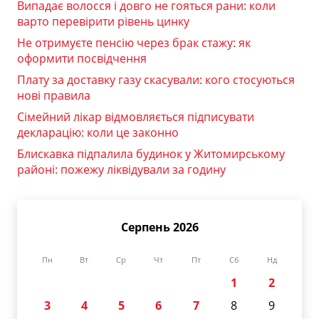
Випадає волосся і довго не гояться рани: коли
варто перевірити рівень цинку
Не отримуєте пенсію через брак стажу: як
оформити посвідчення
Плату за доставку газу скасували: кого стосуються
нові правила
Сімейний лікар відмовляється підписувати
декларацію: коли це законно
Блискавка підпалила будинок у Житомирському
районі: пожежу ліквідували за годину
Серпень 2026
Пн
Вт
Ср
Чт
Пт
Сб
Нд
1
2
3
4
5
6
7
8
9