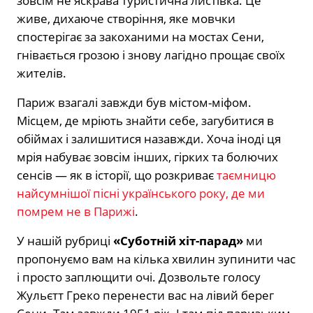
зовсім не яскрава туристична листівка. Це
живе, дихаюче створіння, яке мовчки
спостерігає за закоханими на мостах Сени,
гнівається грозою і знову лагідно прощає своїх
жителів.
Париж взагалі завжди був містом-міфом.
Місцем, де мріють знайти себе, загубитися в
обіймах і залишитися назавжди. Хоча іноді ця
мрія набуває зовсім інших, гірких та болючих
сенсів — як в історії, що розкриває
таємницю
найсумнішої пісні українського року, де ми
помрем не в Парижі
.
У нашій рубриці
«Суботній хіт-парад»
ми
пропонуємо вам на кілька хвилин зупинити час
і просто заплющити очі. Дозвольте голосу
Жульєтт Греко перенести вас на лівий берег