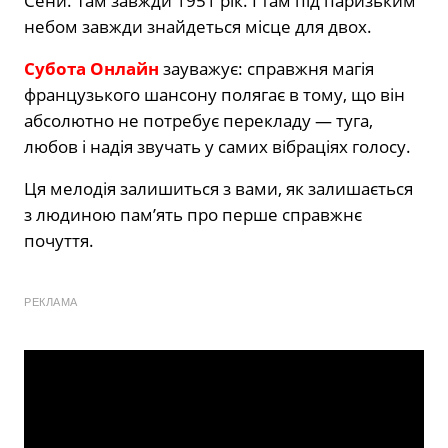
Сени. Там завжди 1951 рік. І там під паризьким
небом завжди знайдеться місце для двох.
Субота Онлайн
зауважує: справжня магія
французького шансону полягає в тому, що він
абсолютно не потребує перекладу — туга,
любов і надія звучать у самих вібраціях голосу.
Ця мелодія залишиться з вами, як залишається
з людиною пам’ять про перше справжнє
почуття.
РЕКЛАМА