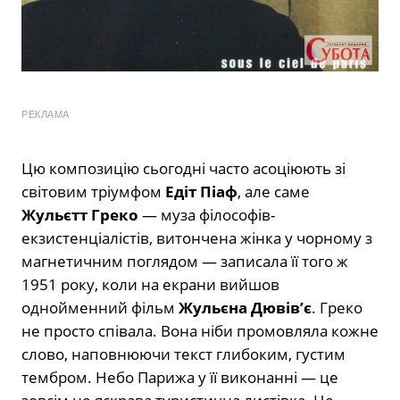
РЕКЛАМА
Цю композицію сьогодні часто асоціюють зі
світовим тріумфом
Едіт Піаф
, але саме
Жульєтт Греко
— муза філософів-
екзистенціалістів, витончена жінка у чорному з
магнетичним поглядом — записала її того ж
1951 року, коли на екрани вийшов
однойменний фільм
Жульєна Дювів’є
. Греко
не просто співала. Вона ніби промовляла кожне
слово, наповнюючи текст глибоким, густим
тембром. Небо Парижа у її виконанні — це