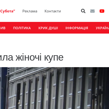
“Субота”
Реклама
Контакти
ЗИВ
ПОЛІТИКА
КРИК ДУШІ
ІНФОРМАЦІЯ
УКРАЇН
ила жіночі купе