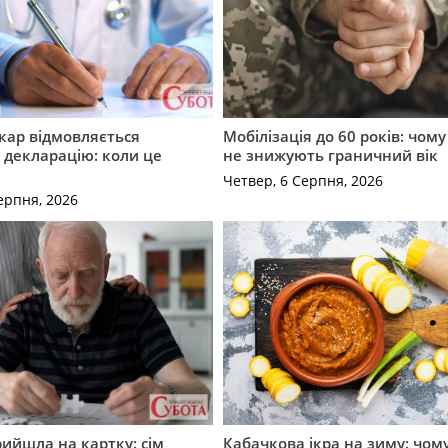
кар відмовляється
Мобілізація до 60 років: чому
 декларацію: коли це
не знижують граничний вік
Четвер, 6 Серпня, 2026
ерпня, 2026
рийшла на картку: сім
Кабачкова ікра на зиму: чом