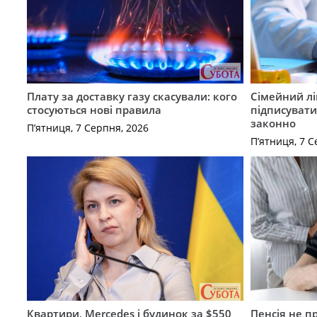
Плату за доставку газу скасували: кого
Сімейний лі
стосуються нові правила
підписувати
законно
П’ятниця, 7 Серпня, 2026
П’ятниця, 7 С
Квартири, Mercedes і будинок за $550
Пенсія не п