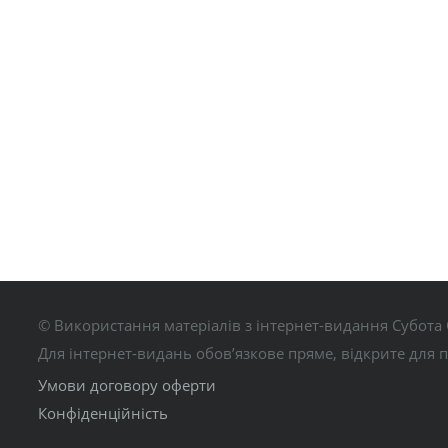
© Використання матеріалів з інтернет-видання Субота 
Для інтернет-видань обов’язкове пряме, відкрите для 
Умови договору оферти
Конфіденційність