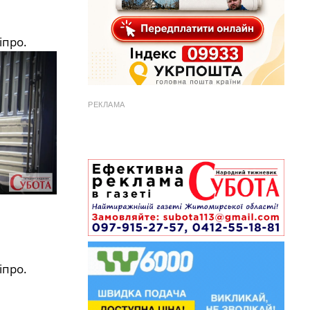
іпро.
РЕКЛАМА
іпро.