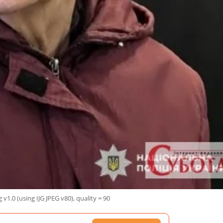
v1.0 (using IJG JPEG v80), quality = 90