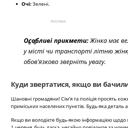
Очі:
Зелені.
РЕКЛАМА
Особливі прикмети:
Жінка має ве
у місті чи транспорті літню жінк
обов’язково зверніть увагу.
Куди звертатися, якщо ви бачили
Шановні громадяни! Сім’я та поліція просять к
приміських населених пунктів. Будь-яка деталь 
Якщо ви володієте будь-якою інформацією щодо м
1 червня, будь ласка, негайно повідомте за ном