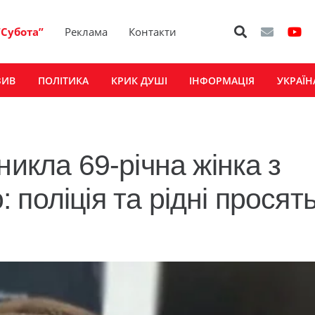
“Субота”
Реклама
Контакти
ЗИВ
ПОЛІТИКА
КРИК ДУШІ
ІНФОРМАЦІЯ
УКРАЇН
никла 69-річна жінка з
поліція та рідні просят