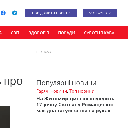
ПОВІДОМИТИ НОВИНУ
МОЯ СУБОТА
А
СВІТ
ЗДОРОВ’Я
ПОРАДИ
СУБОТНЯ КАВА
РЕКЛАМА
ь про
Популярні новини
Гарячі новини
,
Топ новини
На Житомирщині розшукують
17-річну Світлану Ромащенко:
має два татуювання на руках