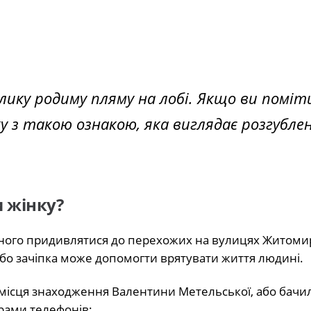
лику родиму пляму на лобі. Якщо ви поміт
у з такою ознакою, яка виглядає розгубле
 жінку?
ожного придивлятися до перехожих на вулицях Житоми
або зачіпка може допомогти врятувати життя людині.
ісця знаходження Валентини Метельської, або бачили
ерами телефонів: