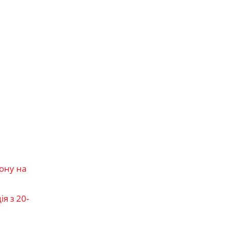
ону на
я з 20-