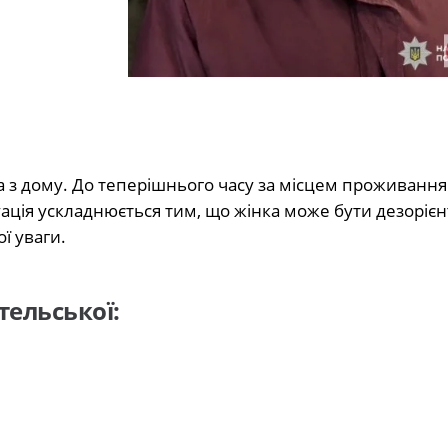
ла з дому. До теперішнього часу за місцем проживання
Ситуація ускладнюється тим, що жінка може бути дезорі
ї уваги.
ельської: