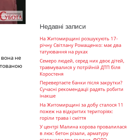
Недавні записи
На Житомирщині розшукують 17-
річну Світлану Ромащенко: має два
татуювання на руках
 вона не
Семеро людей, серед них двоє дітей,
єнтованою
травмувалися у потрійній ДТП біля
Коростеня
Перевертаєте банки після закрутки?
Сучасні рекомендації радять робити
інакше
На Житомирщині за добу сталося 11
пожеж на відкритих територіях:
горіли трава і сміття
У центрі Малина корова провалилася
в люк: бетон різали, арматуру
відгинали три години. ФОТО