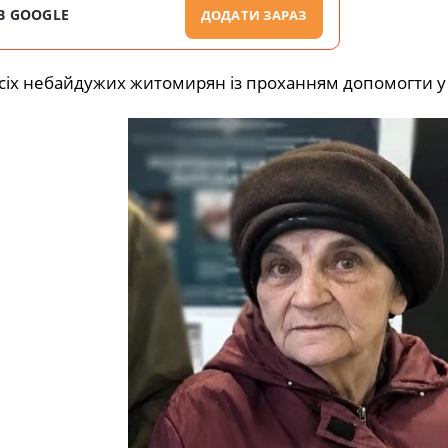
В GOOGLE
ДОДАТИ ЗАРАЗ
о всіх небайдужих житомирян із проханням допомогти у