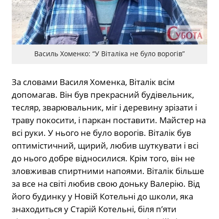
Василь Хоменко: “У Віталіка не було ворогів”
За словами Василя Хоменка, Віталік всім
допомагав. Він був прекрасний будівельник,
тесляр, зварювальник, міг і деревину зрізати і
траву покосити, і паркан поставити. Майстер на
всі руки. У нього не було ворогів. Віталік був
оптимістичний, щирий, любив шуткувати і всі
до нього добре відносилися. Крім того, він не
зловживав спиртними напоями. Віталік більше
за все на світі любив свою доньку Валерію. Від
його будинку у Новій Котельні до школи, яка
знаходиться у Старій Котельні, біля п’яти