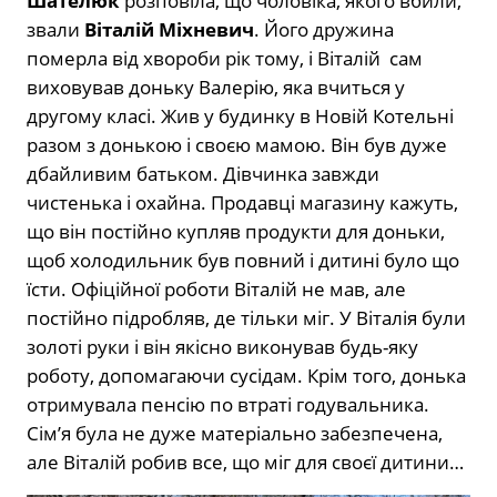
Шателюк
розповіла, що чоловіка, якого вбили,
звали
Віталій Міхневич
. Його дружина
померла від хвороби рік тому, і Віталій сам
виховував доньку Валерію, яка вчиться у
другому класі. Жив у будинку в Новій Котельні
разом з донькою і своєю мамою. Він був дуже
дбайливим батьком. Дівчинка завжди
чистенька і охайна. Продавці магазину кажуть,
що він постійно купляв продукти для доньки,
щоб холодильник був повний і дитині було що
їсти. Офіційної роботи Віталій не мав, але
постійно підробляв, де тільки міг. У Віталія були
золоті руки і він якісно виконував будь-яку
роботу, допомагаючи сусідам. Крім того, донька
отримувала пенсію по втраті годувальника.
Сім’я була не дуже матеріально забезпечена,
але Віталій робив все, що міг для своєї дитини…