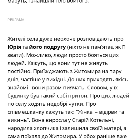
мабуть, і знайшли тіло вбитого.
РЕКЛАМА
Жителі села дуже неохоче розповідають про
Юрія
та
його подругу
(ніхто не пам’ятає, як її
звати). Можливо, люди просто бояться цих
людей. Кажуть, що вони тут не живуть
постійно. Приїжджають з Житомира на пару
днів, частіше у вихідні. До них приходять якісь
знайомі і вони разом пиячать. Словом, у їх
будинку був такий собі притон. Про цих людей
по селу ходять недобрі чутки. Про
співмешканку кажуть так: “Жінка – відірви та
викинь”. Вона виросла у Старій Котельні,
народила хлопчика і залишила своїй матері, а
сама поїхала до Житомира. У обох раніше вже