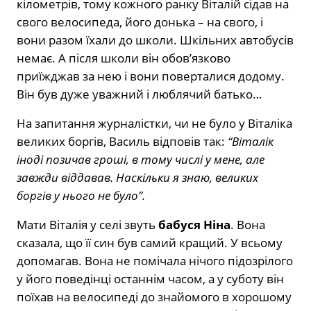
кілометрів, тому кожного ранку Віталій сідав на
свого велосипеда, його донька – на свого, і
вони разом їхали до школи. Шкільних автобусів
немає. А після школи він обов’язково
приїжджав за нею і вони поверталися додому.
Він був дуже уважний і люблячий батько…
На запитання журналістки, чи не було у Віталіка
великих боргів, Василь відповів так:
“Віталік
іноді позичав гроші, в тому числі у мене, але
завжди віддавав. Наскільки я знаю, великих
боргів у нього не було”.
Мати Віталія у селі звуть
бабуся Ніна
. Вона
сказала, що її син був самий кращий. У всьому
допомагав. Вона не помічала нічого підозрілого
у його поведінці останнім часом, а у суботу він
поїхав на велосипеді до знайомого в хорошому