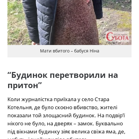
Мати вбитого – бабуся Ніна
“Будинок перетворили на
притон”
Коли журналістка приїхала у село Стара
Котельня, де було скоєно вбивство, жителі
показали той злощасний будинок. На подвір’ї
нікого не було, на дверях – замок. Буквально
під вікнами будинку зіяє велика свіжа яма, де,