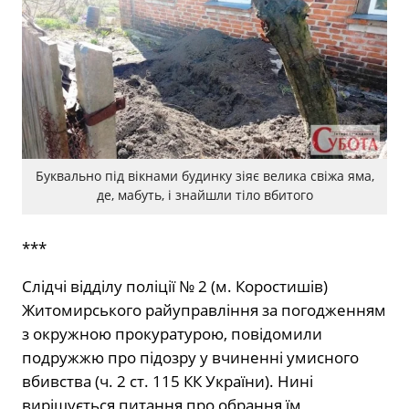
Буквально під вікнами будинку зіяє велика свіжа яма,
де, мабуть, і знайшли тіло вбитого
***
Слідчі відділу поліції № 2 (м. Коростишів)
Житомирського райуправління за погодженням
з окружною прокуратурою, повідомили
подружжю про підозру у вчиненні умисного
вбивства (ч. 2 ст. 115 КК України). Нині
вирішується питання про обрання їм