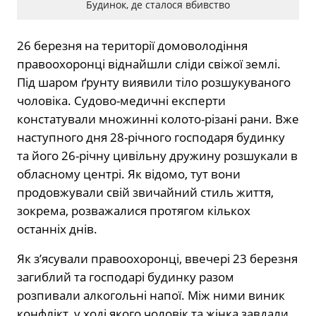
Будинок, де сталося вбивство
26 березня на території домоволодіння
правоохоронці віднайшли сліди свіжої землі.
Під шаром ґрунту виявили тіло розшукуваного
чоловіка. Судово-медичні експерти
констатували множинні колото-різані рани. Вже
наступного дня 28-річного господаря будинку
та його 26-річну цивільну дружину розшукали в
обласному центрі. Як відомо, тут вони
продовжували свій звичайний стиль життя,
зокрема, розважалися протягом кількох
останніх днів.
Як з’ясували правоохоронці, ввечері 23 березня
загиблий та господарі будинку разом
розпивали алкогольні напої. Між ними виник
конфлікт, у ході якого чоловік та жінка завдали