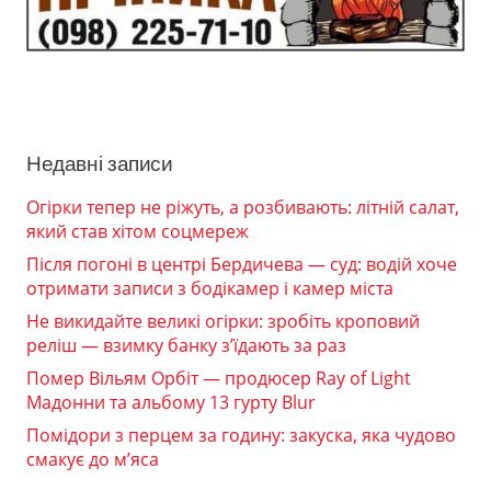
Недавні записи
Огірки тепер не ріжуть, а розбивають: літній салат,
який став хітом соцмереж
Після погоні в центрі Бердичева — суд: водій хоче
отримати записи з бодікамер і камер міста
Не викидайте великі огірки: зробіть кроповий
реліш — взимку банку з’їдають за раз
Помер Вільям Орбіт — продюсер Ray of Light
Мадонни та альбому 13 гурту Blur
Помідори з перцем за годину: закуска, яка чудово
смакує до м’яса