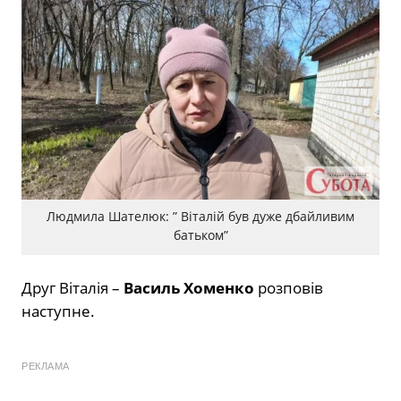
Людмила Шателюк: ” Віталій був дуже дбайливим
батьком”
Друг Віталія –
Василь Хоменко
розповів
наступне.
РЕКЛАМА