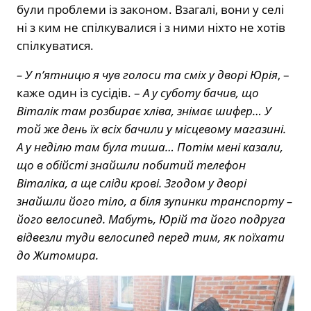
були проблеми із законом. Взагалі, вони у селі
ні з ким не спілкувалися і з ними ніхто не хотів
спілкуватися.
– У п’ятницю я чув голоси та сміх у дворі Юрія
, –
каже один із сусідів. –
А у суботу бачив, що
Віталік там розбирає хліва, знімає шифер… У
той же день їх всіх бачили у місцевому магазині.
А у неділю там була тиша… Потім мені казали,
що в обійсті знайшли побитий телефон
Віталіка, а ще сліди крові. Згодом у дворі
знайшли його тіло, а біля зупинки транспорту –
його велосипед. Мабуть, Юрій та його подруга
відвезли туди велосипед перед тим, як поїхати
до Житомира.