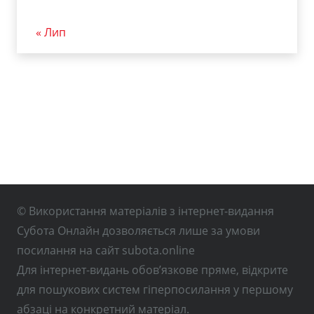
« Лип
© Використання матеріалів з інтернет-видання
Субота Онлайн дозволяється лише за умови
посилання на сайт subota.online
Для інтернет-видань обов’язкове пряме, відкрите
для пошукових систем гіперпосилання у першому
абзаці на конкретний матеріал.