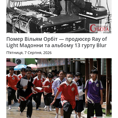
Помер Вільям Орбіт — продюсер Ray of
Light Мадонни та альбому 13 гурту Blur
П’ятниця, 7 Серпня, 2026