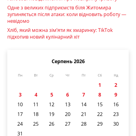
Одне з великих підприємств біля Житомира
зупиняється після атаки: коли відновить роботу —
невідомо
Хліб, який можна зім’яти як хмаринку: TikTok
підхопив новий кулінарний хіт
Серпень 2026
Пн
Вт
Ср
Чт
Пт
Сб
Нд
1
2
3
4
5
6
7
8
9
10
11
12
13
14
15
16
17
18
19
20
21
22
23
24
25
26
27
28
29
30
31