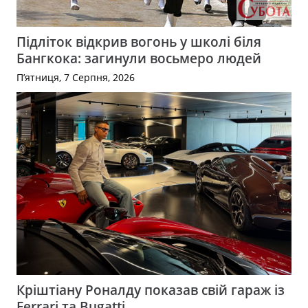
Підліток відкрив вогонь у школі біля
Бангкока: загинули восьмеро людей
П’ятниця, 7 Серпня, 2026
Кріштіану Роналду показав свій гараж із
Ferrari та Bugatti