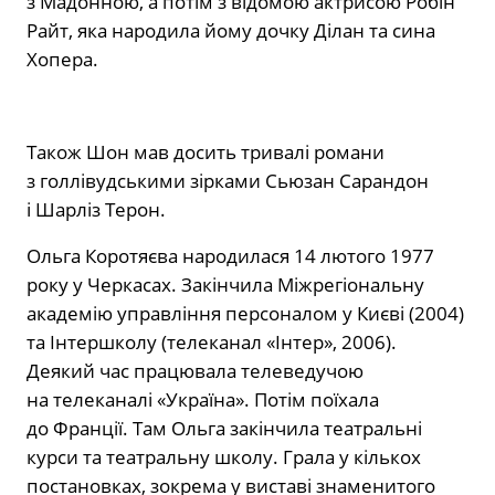
з Мадонною, а потім з відомою актрисою Робін
Райт, яка народила йому дочку Ділан та сина
Хопера.
Також Шон мав досить тривалі романи
з голлівудськими зірками Сьюзан Сарандон
і Шарліз Терон.
Ольга Коротяєва народилася 14 лютого 1977
року у Черкасах. Закінчила Міжрегіональну
академію управління персоналом у Києві (2004)
та Інтершколу (телеканал «Інтер», 2006).
Деякий час працювала телеведучою
на телеканалі «Україна». Потім поїхала
до Франції. Там Ольга закінчила театральні
курси та театральну школу. Грала у кількох
постановках, зокрема у виставі знаменитого