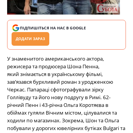
ПІДПИШІТЬСЯ НА НАС В GOOGLE
ДОДАТИ ЗАРАЗ
У знаменитого американського актора,
режисера та продюсера Шона Пенна,
який знімається в українському фільмі,
зав’язався бурхливий роман з уродженкою
Черкас. Папараці сфотографували зірку
Голлівуду та його нову подругу в Римі. 62-
річний Пенн і 43-річна Ольга Коротяєва в
обіймах гуляли Вічним містом, цілувалися та
ходили по магазинах. Зокрема, Шон та Ольга
побували у дорогих ювелірних бутіках Bulgari та