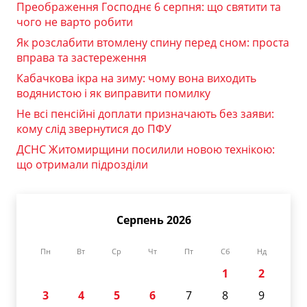
Преображення Господнє 6 серпня: що святити та
чого не варто робити
Як розслабити втомлену спину перед сном: проста
вправа та застереження
Кабачкова ікра на зиму: чому вона виходить
водянистою і як виправити помилку
Не всі пенсійні доплати призначають без заяви:
кому слід звернутися до ПФУ
ДСНС Житомирщини посилили новою технікою:
що отримали підрозділи
Серпень 2026
Пн
Вт
Ср
Чт
Пт
Сб
Нд
1
2
3
4
5
6
7
8
9