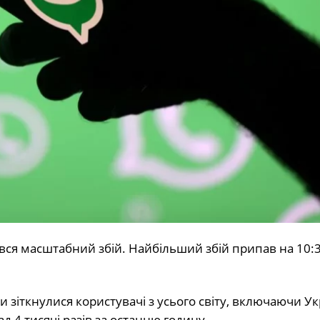
ся масштабний збій. Найбільший збій припав на 10:3
и зіткнулися користувачі з усього світу, включаючи Ук
 4 тисячі разів за останню годину.