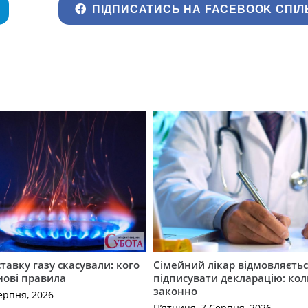
ПІДПИСАТИСЬ НА FACEBOOK СПІЛ
ставку газу скасували: кого
Сімейний лікар відмовляєть
нові правила
підписувати декларацію: кол
законно
ерпня, 2026
П’ятниця, 7 Серпня, 2026