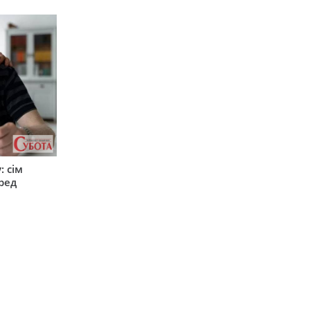
: сім
ред