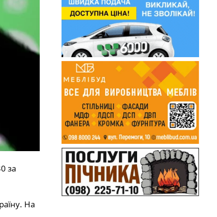
0 за
раїну. На