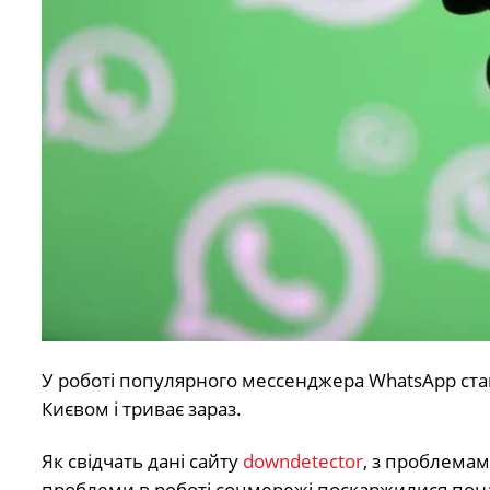
У роботі популярного мессенджера WhatsApp став
Києвом і триває зараз.
Як свідчать дані сайту
downdetector
, з проблемам
проблеми в роботі соцмережі поскаржилися понад