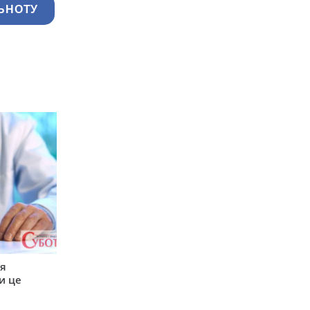
ЬНОТУ
ся
и це