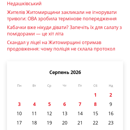
Недашківський
Жителів Житомирщини закликали не ігнорувати
тривоги: ОВА зробила термінове попередження
Кабачки вже нікуди дівати? Запечіть їх для салату з
помідорами — це хіт літа
Скандал у ліцеї на Житомирщині отримав
продовження: чому поліція не склала протокол
Серпень 2026
Пн
Вт
Ср
Чт
Пт
Сб
Нд
1
2
3
4
5
6
7
8
9
10
11
12
13
14
15
16
17
18
19
20
21
22
23