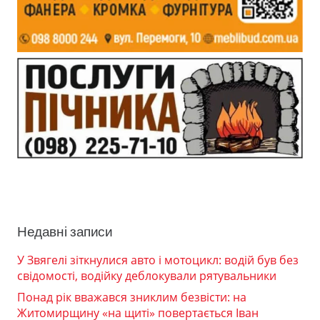
Недавні записи
У Звягелі зіткнулися авто і мотоцикл: водій був без
свідомості, водійку деблокували рятувальники
Понад рік вважався зниклим безвісти: на
Житомирщину «на щиті» повертається Іван