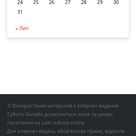
24
25
26
27
28
29
30
31
« Лип
© Використання матеріалів з інтернет-видання
Субота Онлайн дозволяється лише за умови
посилання на сайт subota.online
Для інтернет-видань обов’язкове пряме, відкрите