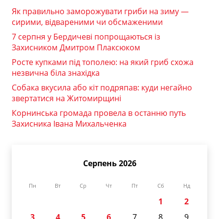
Як правильно заморожувати гриби на зиму —
сирими, відвареними чи обсмаженими
7 серпня у Бердичеві попрощаються із
Захисником Дмитром Плаксюком
Росте купками під тополею: на який гриб схожа
незвична біла знахідка
Собака вкусила або кіт подряпав: куди негайно
звертатися на Житомирщині
Корнинська громада провела в останню путь
Захисника Івана Михальченка
Серпень 2026
Пн
Вт
Ср
Чт
Пт
Сб
Нд
1
2
3
4
5
6
7
8
9