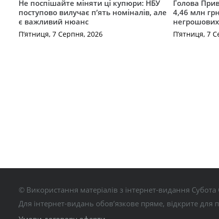
Не поспішайте міняти ці купюри: НБУ
Голова Прив
поступово вилучає п’ять номіналів, але
4,46 млн грн
є важливий нюанс
негрошових
П’ятниця, 7 Серпня, 2026
П’ятниця, 7 С
© Використання матеріалів з інтернет-видання Субота 
Для інтернет-видань обов’язкове пряме, відкрите для 
Умови договору оферти