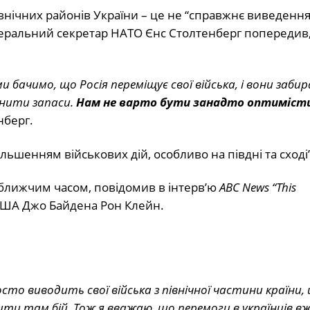
івнічних районів України – це не “справжнє виведенн
 Генеральний секретар НАТО Єнс Столтенберг попередив
ми бачимо, що Росія переміщує свої війська, і вони заб
внити запаси.
Нам не варто бути занадто оптиміст
нберг.
ьшенням військових дій, особливо на півдні та сході
айближчим часом, повідомив
в інтерв’ю
ABC News “This
 США Джо Байдена Рон Клейн.
сто виводить свої війська з північної частини країни,
ити там бій. Тож я вважаю, що перемоги в українців вж