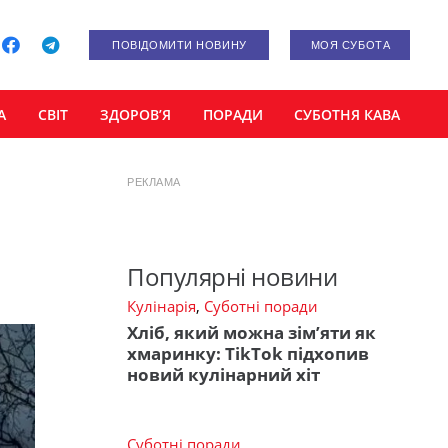
ПОВІДОМИТИ НОВИНУ
МОЯ СУБОТА
А
СВІТ
ЗДОРОВ’Я
ПОРАДИ
СУБОТНЯ КАВА
РЕКЛАМА
м
Популярні новини
Кулінарія
,
Суботні поради
Хліб, який можна зім’яти як
хмаринку: TikTok підхопив
новий кулінарний хіт
Суботні поради