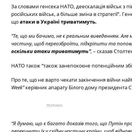
За словами генсека НАТО, деескалація військ з п
російських військ, а більше зміна в стратегії”.
що
атаки в Україні триватимуть.
“Те, що ми бачимо, не є реальним виведенням. Але 
частину, щоб переозброїти, підкріпити та попо
оскільки атаки триватимуть”
,
– сказав Столте
НАТО також “також занепокоєне потенційним збіл
Про те, що не варто чекати закінчення війни н
Week”
к
ерівник апарату Білого дому президента
РЕКЛАМА
“Я думаю, що є багато доказів того, що Путін про
перекинути їх у східну частину країни, щоб віднов