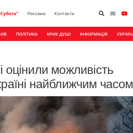
“Субота”
Реклама
Контакти
ЗИВ
ПОЛІТИКА
КРИК ДУШІ
ІНФОРМАЦІЯ
УКРАЇН
і оцінили можливість
країні найближчим часо