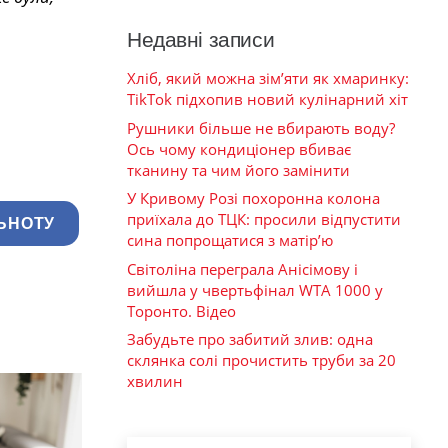
Недавні записи
Хліб, який можна зім’яти як хмаринку:
TikTok підхопив новий кулінарний хіт
Рушники більше не вбирають воду?
Ось чому кондиціонер вбиває
тканину та чим його замінити
У Кривому Розі похоронна колона
приїхала до ТЦК: просили відпустити
ЬНОТУ
сина попрощатися з матір’ю
Світоліна переграла Анісімову і
вийшла у чвертьфінал WTA 1000 у
Торонто. Відео
Забудьте про забитий злив: одна
склянка солі прочистить труби за 20
хвилин