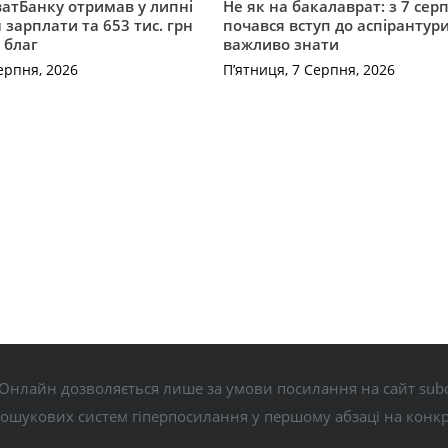
атБанку отримав у липні
Не як на бакалаврат: з 7 сер
 зарплати та 653 тис. грн
почався вступ до аспірантур
 благ
важливо знати
ерпня, 2026
П’ятниця, 7 Серпня, 2026
Онлайн дозволяється лише за умови посилання на сайт subo
пошукових систем гіперпосилання у першому абзаці на конк