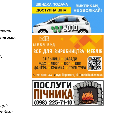
я
,
ирають
ичними,
”.
 щоб
е були,