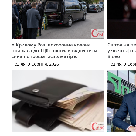
У Кривому Розі похоронна колона
Світоліна п
приїхала до ТЦК: просили відпустити
у чвертьфін
сина попрощатися з матір’ю
Відео
Неділя, 9 Серпня, 2026
Неділя, 9 Сер