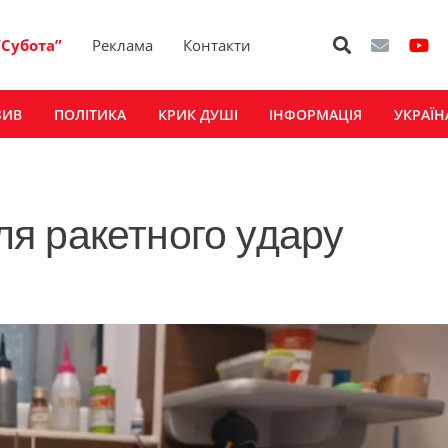
“Субота”
Реклама
Контакти
ЗИВ
ПОЛІТИКА
КРИК ДУШІ
ІНФОРМАЦІЯ
УКРАЇН
сля ракетного удару