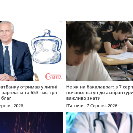
атБанку отримав у липні
Не як на бакалаврат: з 7 сер
 зарплати та 653 тис. грн
почався вступ до аспірантур
 благ
важливо знати
ерпня, 2026
П’ятниця, 7 Серпня, 2026