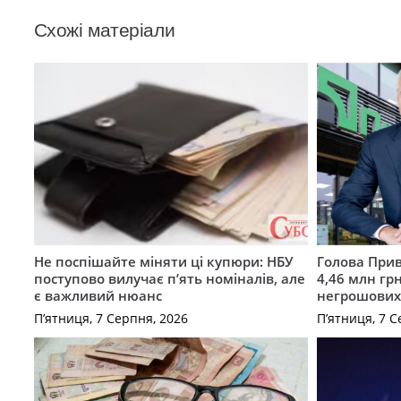
Схожі матеріали
Не поспішайте міняти ці купюри: НБУ
Голова Прив
поступово вилучає п’ять номіналів, але
4,46 млн грн
є важливий нюанс
негрошових
П’ятниця, 7 Серпня, 2026
П’ятниця, 7 С