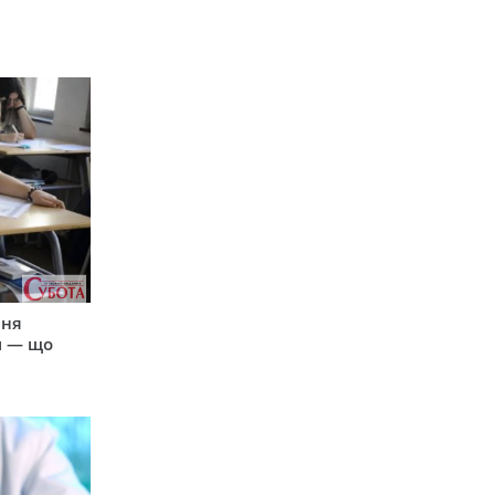
пня
и — що