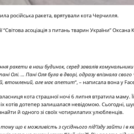
чила російська ракета, врятували кота Черчилля.
ї “Світова асоціація з питань тварин України” Оксана 
учення ракети в наш будинок, серед завалів комунальник
і Олі. … Пані Оля була в дворі, одразу впізнала свого
ний, втомлений, але має апетит
“, – написала вона у Fac
власниця кота страшної ночі 6 липня втратила маму. Ї
ніх котів дотепер залишалася невідомою. Сьогодні, ш
знайти й одного зі своїх чотирилапих улюбленців.
ому що є можливість з сусіднього під’їзду зайти і в 