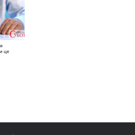
ся
и це