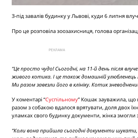
З-під завалів будинку у Львові, куди 6 липня влу
Про це розповіла зоозахисниця, голова організаці
РЕКЛАМА
“Це просто чудо! Сьогодні, на 11-й день після вл
живого котика. І це також домашній улюбленець пан
Ми разом завезли його в клініку. Котик зневодне
У коментарі “
Суспільному
” Кошак зауважила, що 
разом з собакою вдалося врятувати, доля двох їх
уламках свого будинку документи, жінка змогли 
“Коли вона прийшла сьогодні документи шукати, т