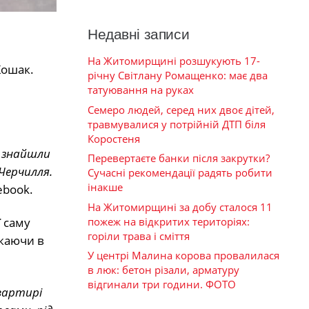
Недавні записи
На Житомирщині розшукують 17-
Кошак.
річну Світлану Ромащенко: має два
татуювання на руках
Семеро людей, серед них двоє дітей,
травмувалися у потрійній ДТП біля
Коростеня
и знайшли
Перевертаєте банки після закрутки?
 Черчилля.
Сучасні рекомендації радять робити
інакше
ebook.
На Житомирщині за добу сталося 11
пожеж на відкритих територіях:
ї саму
горіли трава і сміття
укаючи в
У центрі Малина корова провалилася
в люк: бетон різали, арматуру
відгинали три години. ФОТО
квартирі