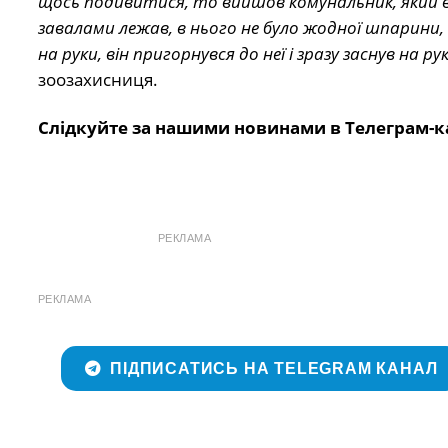
щось подивитися, то вийшов комунальник, який вині
завалами лежав, в нього не було жодної шпарини, щ
на руки, він пригорнувся до неї і зразу заснув на 
зоозахисниця.
Слідкуйте за нашими новинами в Телеграм-к
РЕКЛАМА
РЕКЛАМА
ПІДПИСАТИСЬ НА TELEGRAM КАНАЛ